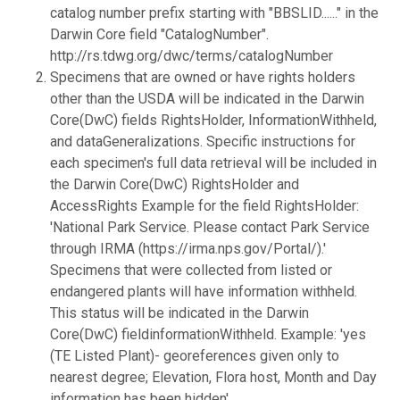
catalog number prefix starting with "BBSLID......" in the
Darwin Core field "CatalogNumber".
http://rs.tdwg.org/dwc/terms/catalogNumber
Specimens that are owned or have rights holders
other than the USDA will be indicated in the Darwin
Core(DwC) fields RightsHolder, InformationWithheld,
and dataGeneralizations. Specific instructions for
each specimen's full data retrieval will be included in
the Darwin Core(DwC) RightsHolder and
AccessRights Example for the field RightsHolder:
'National Park Service. Please contact Park Service
through IRMA (https://irma.nps.gov/Portal/).'
Specimens that were collected from listed or
endangered plants will have information withheld.
This status will be indicated in the Darwin
Core(DwC) fieldinformationWithheld. Example: 'yes
(TE Listed Plant)- georeferences given only to
nearest degree; Elevation, Flora host, Month and Day
information has been hidden'