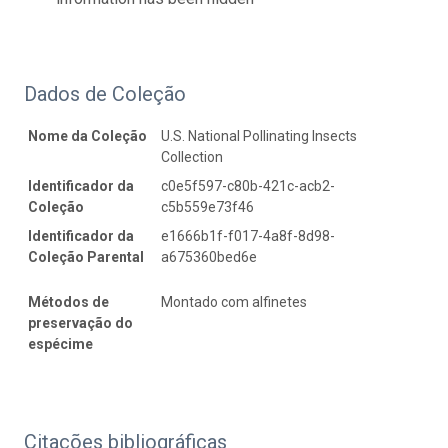
Dados de Coleção
Nome da Coleção
U.S. National Pollinating Insects
Collection
Identificador da
c0e5f597-c80b-421c-acb2-
Coleção
c5b559e73f46
Identificador da
e1666b1f-f017-4a8f-8d98-
Coleção Parental
a675360bed6e
Métodos de
Montado com alfinetes
preservação do
espécime
Citações bibliográficas