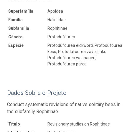
Superfamília
Apoidea
Família
Halictidae
Subfamília
Rophitinae
Gênero
Protodufourea
Espécie
Protodufourea eickworti, Protodufourea
koso, Protodufourea zavortinki,
Protodufourea wasbaueri,
Protodufourea parca
Dados Sobre o Projeto
Conduct systematic revisions of native solitary bees in
the subfamily Rophitinae.
Título
Revisionary studies on Rophitinae