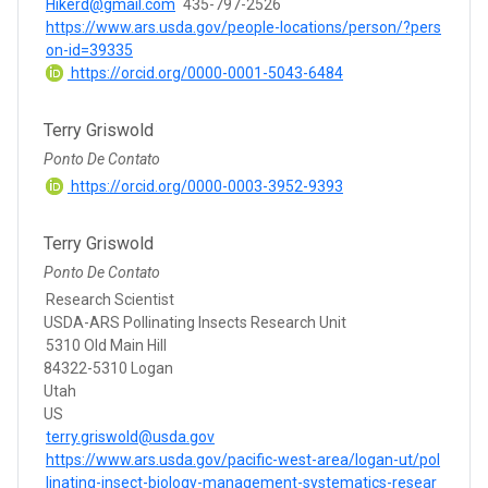
Hikerd@gmail.com
435-797-2526
https://www.ars.usda.gov/people-locations/person/?pers
on-id=39335
https://orcid.org/0000-0001-5043-6484
Terry Griswold
Ponto De Contato
https://orcid.org/0000-0003-3952-9393
Terry Griswold
Ponto De Contato
Research Scientist
USDA-ARS Pollinating Insects Research Unit
5310 Old Main Hill
84322-5310 Logan
Utah
US
terry.griswold@usda.gov
https://www.ars.usda.gov/pacific-west-area/logan-ut/pol
linating-insect-biology-management-systematics-resear