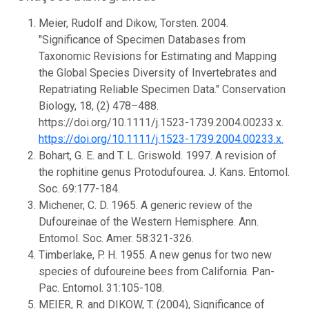
Meier, Rudolf and Dikow, Torsten. 2004.
"Significance of Specimen Databases from
Taxonomic Revisions for Estimating and Mapping
the Global Species Diversity of Invertebrates and
Repatriating Reliable Specimen Data." Conservation
Biology, 18, (2) 478–488.
https://doi.org/10.1111/j.1523-1739.2004.00233.x.
https://doi.org/10.1111/j.1523-1739.2004.00233.x.
Bohart, G. E. and T. L. Griswold. 1997. A revision of
the rophitine genus Protodufourea. J. Kans. Entomol.
Soc. 69:177-184.
Michener, C. D. 1965. A generic review of the
Dufoureinae of the Western Hemisphere. Ann.
Entomol. Soc. Amer. 58:321-326.
Timberlake, P. H. 1955. A new genus for two new
species of dufoureine bees from California. Pan-
Pac. Entomol. 31:105-108.
MEIER, R. and DIKOW, T. (2004), Significance of