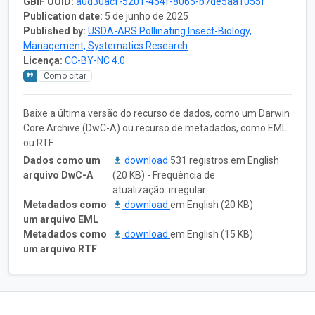
GBIF UUID:
a0d30acf-5201-454f-8065-b7de5aa1055f
Publication date:
5 de junho de 2025
Published by:
USDA-ARS Pollinating Insect-Biology,
Management, Systematics Research
Licença:
CC-BY-NC 4.0
Como citar
Baixe a última versão do recurso de dados, como um Darwin
Core Archive (DwC-A) ou recurso de metadados, como EML
ou RTF:
Dados como um
download
531 registros em English
arquivo DwC-A
(20 KB) - Frequência de
atualização: irregular
Metadados como
download
em English (20 KB)
um arquivo EML
Metadados como
download
em English (15 KB)
um arquivo RTF