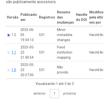
são publicamente acessíveis.
Resumo
Modificado
Publicado
Handle
Versão
Registros
das
pela última
em
do DOI
mudanças
vez por
2025-06-
Minor
1.2
05
531
metadata
Harold Ikerd
19:34:13
changes
2025-05-
Fixed
1.1
22
531
institution
Harold Ikerd
21:40:54
mapping
2025-05-
Não
1.0
22
531
Harold Ikerd
provido
20:57:06
Visualizando 1 até 3 de 3
anterior
1
próxima