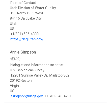
Point of Contact
Utah Division of Water Quality
195 North 1950 West
84116 Salt Lake City
Utah
US
+1(801) 536-4300
https://deq.utah.gov/
Annie Simpson
連絡先
biologist and information scientist
U.S. Geological Survey
12201 Sunrise Valley Dr., Mailstop 302
20192 Reston
Virginia
US
asimpson@usgs.gov
+1 703-648-4281