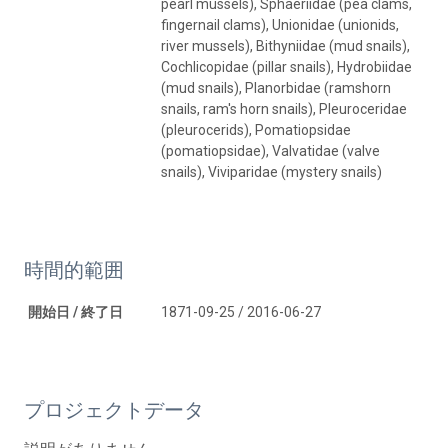
pearl mussels), Sphaeriidae (pea clams,
fingernail clams), Unionidae (unionids,
river mussels), Bithyniidae (mud snails),
Cochlicopidae (pillar snails), Hydrobiidae
(mud snails), Planorbidae (ramshorn
snails, ram's horn snails), Pleuroceridae
(pleurocerids), Pomatiopsidae
(pomatiopsidae), Valvatidae (valve
snails), Viviparidae (mystery snails)
時間的範囲
開始日 / 終了日
1871-09-25 / 2016-06-27
プロジェクトデータ