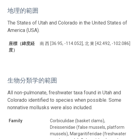
地理的範囲
The States of Utah and Colorado in the United States of
America (USA).
座標（緯度経
南 西 [36.95, -114.052], 北 東 [42.492, -102.086]
度）
生物分類学的範囲
All non-pulmonate, freshwater taxa found in Utah and
Colorado identified to species when possible. Some
nonnative mollusks were also included.
Family
Corbiculidae (basket clams),
Dreissenidae (false mussels, platform
mussels), Margaritiferidae (freshwater