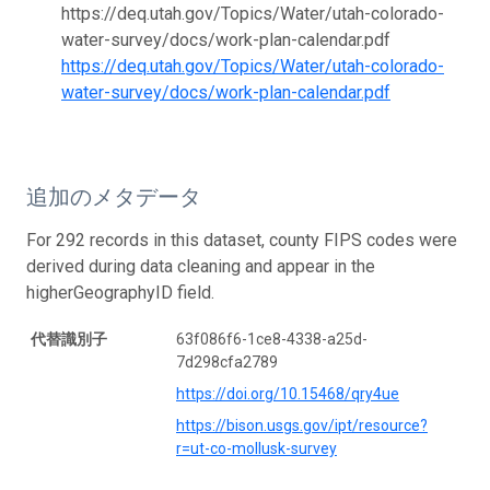
https://deq.utah.gov/Topics/Water/utah-colorado-
water-survey/docs/work-plan-calendar.pdf
https://deq.utah.gov/Topics/Water/utah-colorado-
water-survey/docs/work-plan-calendar.pdf
追加のメタデータ
For 292 records in this dataset, county FIPS codes were
derived during data cleaning and appear in the
higherGeographyID field.
代替識別子
63f086f6-1ce8-4338-a25d-
7d298cfa2789
https://doi.org/10.15468/qry4ue
https://bison.usgs.gov/ipt/resource?
r=ut-co-mollusk-survey