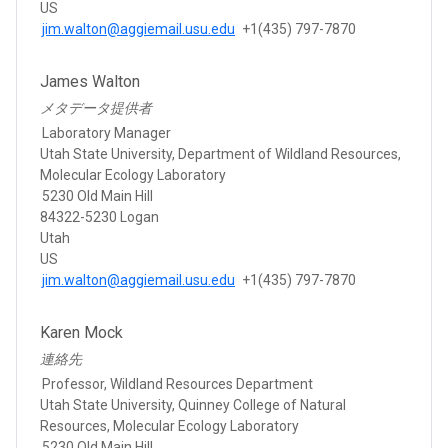
US
jim.walton@aggiemail.usu.edu
+1(435) 797-7870
James Walton
メタデータ提供者
Laboratory Manager
Utah State University, Department of Wildland Resources,
Molecular Ecology Laboratory
5230 Old Main Hill
84322-5230 Logan
Utah
US
jim.walton@aggiemail.usu.edu
+1(435) 797-7870
Karen Mock
連絡先
Professor, Wildland Resources Department
Utah State University, Quinney College of Natural
Resources, Molecular Ecology Laboratory
5230 Old Main Hill