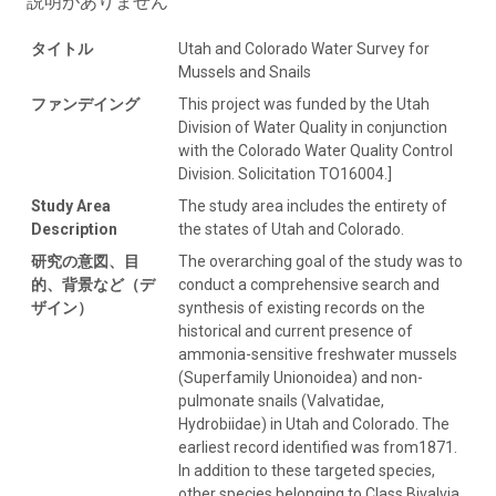
説明がありません
タイトル
Utah and Colorado Water Survey for
Mussels and Snails
ファンデイング
This project was funded by the Utah
Division of Water Quality in conjunction
with the Colorado Water Quality Control
Division. Solicitation TO16004.]
Study Area
The study area includes the entirety of
Description
the states of Utah and Colorado.
研究の意図、目
The overarching goal of the study was to
的、背景など（デ
conduct a comprehensive search and
ザイン）
synthesis of existing records on the
historical and current presence of
ammonia-sensitive freshwater mussels
(Superfamily Unionoidea) and non-
pulmonate snails (Valvatidae,
Hydrobiidae) in Utah and Colorado. The
earliest record identified was from1871.
In addition to these targeted species,
other species belonging to Class Bivalvia