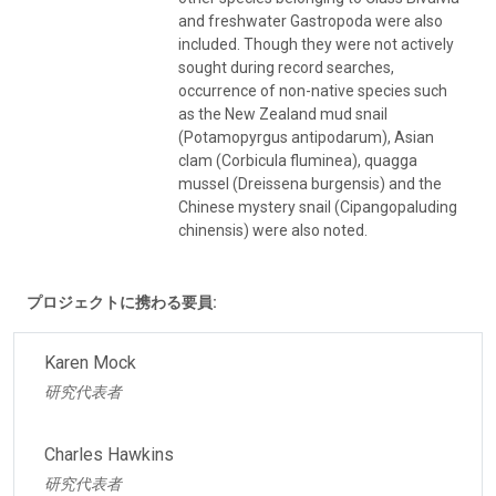
and freshwater Gastropoda were also
included. Though they were not actively
sought during record searches,
occurrence of non-native species such
as the New Zealand mud snail
(Potamopyrgus antipodarum), Asian
clam (Corbicula fluminea), quagga
mussel (Dreissena burgensis) and the
Chinese mystery snail (Cipangopaluding
chinensis) were also noted.
プロジェクトに携わる要員:
Karen Mock
研究代表者
Charles Hawkins
研究代表者