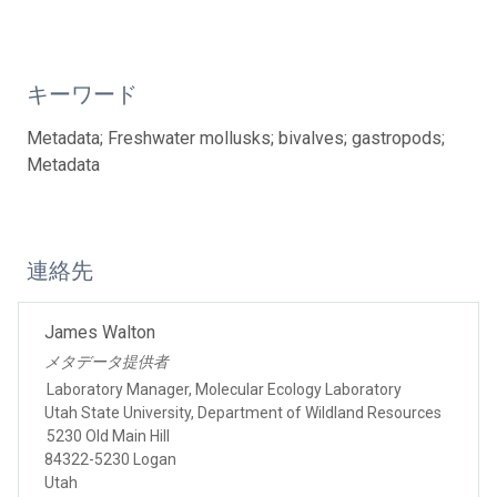
キーワード
Metadata; Freshwater mollusks; bivalves; gastropods;
Metadata
連絡先
James Walton
メタデータ提供者
Laboratory Manager, Molecular Ecology Laboratory
Utah State University, Department of Wildland Resources
5230 Old Main Hill
84322-5230 Logan
Utah