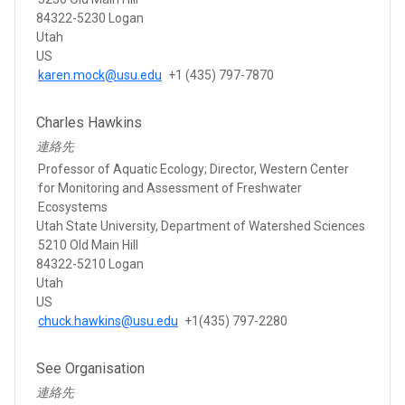
84322-5230 Logan
Utah
US
karen.mock@usu.edu
+1 (435) 797-7870
Charles Hawkins
連絡先
Professor of Aquatic Ecology; Director, Western Center
for Monitoring and Assessment of Freshwater
Ecosystems
Utah State University, Department of Watershed Sciences
5210 Old Main Hill
84322-5210 Logan
Utah
US
chuck.hawkins@usu.edu
+1(435) 797-2280
See Organisation
連絡先