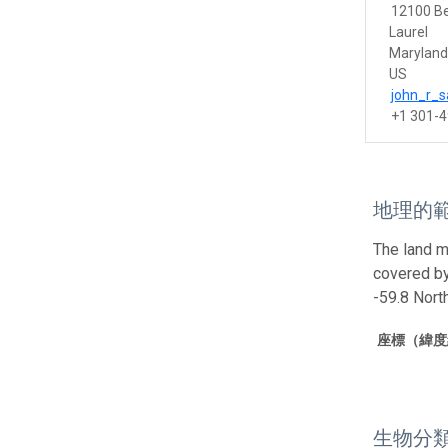
12100 Be
Laurel
Marylan
US
john_r_
+1 301-
地理的
The land m
covered by
-59.8 Nor
座標（緯度
生物分