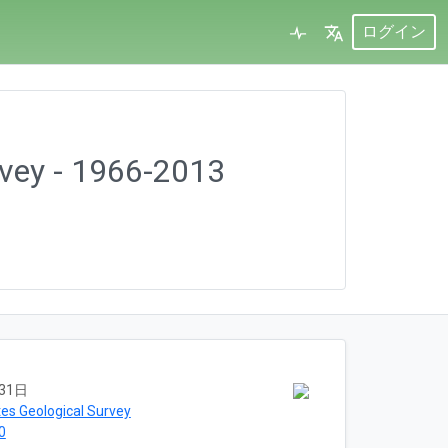
ログイン
vey - 1966-2013
31日
tes Geological Survey
0