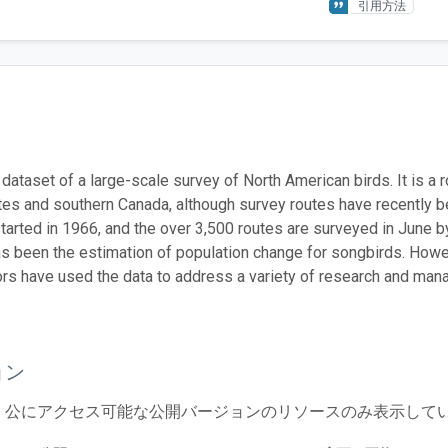
引用方法
 dataset of a large-scale survey of North American birds. It is a 
tes and southern Canada, although survey routes have recently be
arted in 1966, and the over 3,500 routes are surveyed in June b
s been the estimation of population change for songbirds. Howev
ors have used the data to address a variety of research and man
ョン
、公にアクセス可能な公開バージョンのリソースのみ表示して