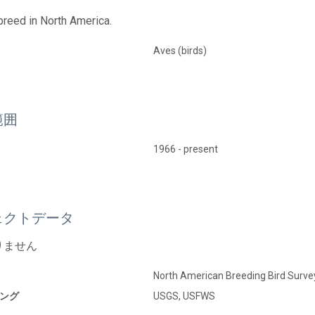
 breed in North America.
Aves (birds)
範囲
1966 - present
ェクトデータ
りません
North American Breeding Bird Surve
ング
USGS, USFWS