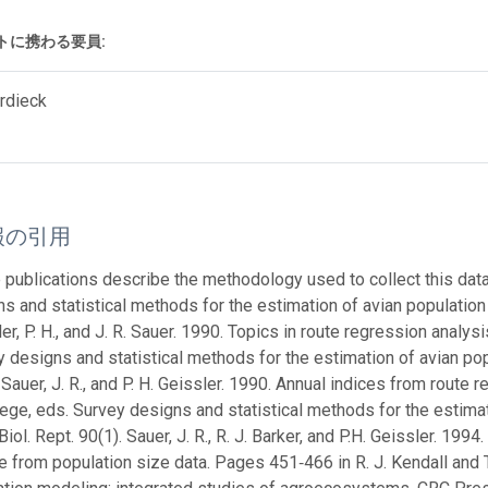
トに携わる要員:
rdieck
報の引用
publications describe the methodology used to collect this data: 
s and statistical methods for the estimation of avian population tre
er, P. H., and J. R. Sauer. 1990. Topics in route regression analys
 designs and statistical methods for the estimation of avian popula
 Sauer, J. R., and P. H. Geissler. 1990. Annual indices from route
ege, eds. Survey designs and statistical methods for the estimatio
 Biol. Rept. 90(1). Sauer, J. R., R. J. Barker, and P.H. Geissler. 19
 from population size data. Pages 451‑466 in R. J. Kendall and T. 