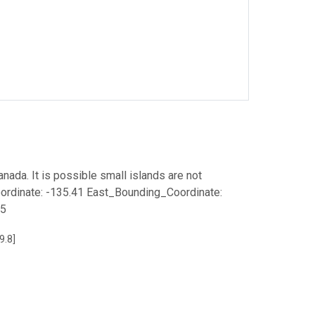
ada. It is possible small islands are not
ordinate: -135.41 East_Bounding_Coordinate:
35
9.8]