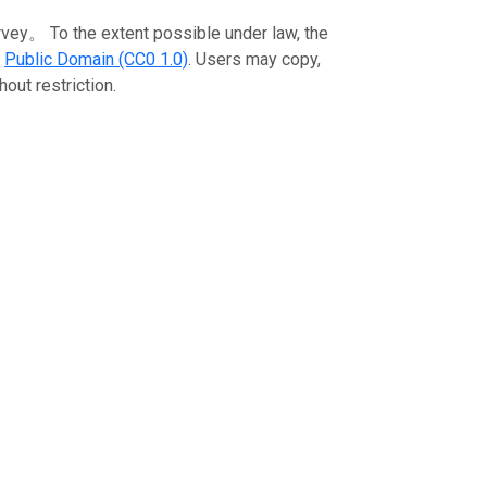
the extent possible under law, the
e
Public Domain (CC0 1.0)
. Users may copy,
out restriction.