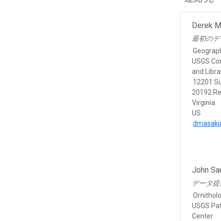
Derek M
最初のデ
Geograp
USGS Cor
and Libr
12201 Su
20192 Re
Virginia
US
dmasaki
John Sa
データ提
Ornitholo
USGS Pat
Center