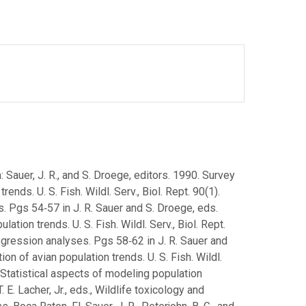
Sauer, J. R., and S. Droege, editors. 1990. Survey
nds. U. S. Fish. Wildl. Serv., Biol. Rept. 90(1).
is. Pgs 54‑57 in J. R. Sauer and S. Droege, eds.
tion trends. U. S. Fish. Wildl. Serv., Biol. Rept.
 regression analyses. Pgs 58‑62 in J. R. Sauer and
n of avian population trends. U. S. Fish. Wildl.
94. Statistical aspects of modeling population
E. Lacher, Jr., eds., Wildlife toxicology and