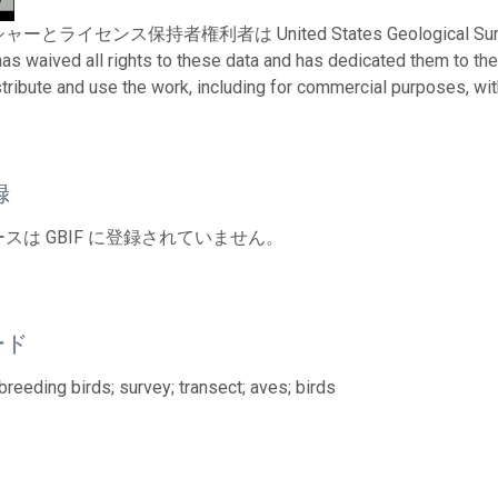
ライセンス保持者権利者は United States Geological Survey。 To 
has waived all rights to these data and has dedicated them to th
stribute and use the work, including for commercial purposes, with
録
スは GBIF に登録されていません。
ード
breeding birds; survey; transect; aves; birds