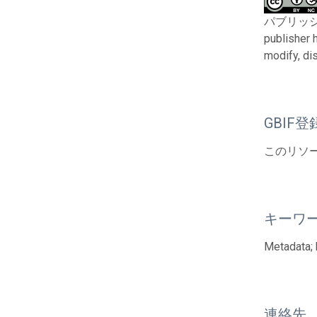
パブリッシャーと
publisher 
modify, di
GBIF登
このリソー
キーワ
Metadata; 
連絡先