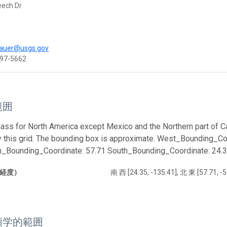
ech Dr.
d
sauer@usgs.gov
497-5662
範囲
ass for North America except Mexico and the Northern part of Can
 this grid. The bounding box is approximate. West_Bounding_Co
th_Bounding_Coordinate: 57.71 South_Bounding_Coordinate: 24.
経度）
南 西 [24.35, -135.41], 北 東 [57.71, -5
類学的範囲