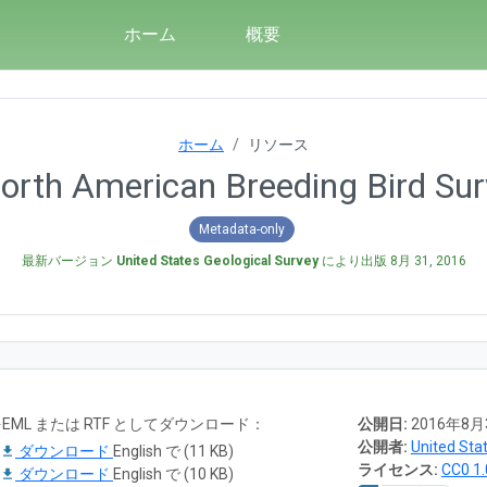
ホーム
概要
ホーム
リソース
rth American Breeding Bird Sur
Metadata-only
最新バージョン
United States Geological Survey
により出版
8月 31, 2016
L または RTF としてダウンロード：
公開日:
2016年8月
公開者:
United Sta
ダウンロード
English で (11 KB)
ライセンス:
CC0 1.
ダウンロード
English で (10 KB)