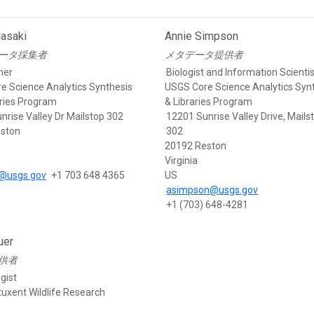
asaki
Annie Simpson
ータ採集者
メタデータ提供者
her
Biologist and Information Scienti
e Science Analytics Synthesis
USGS Core Science Analytics Syn
aries Program
& Libraries Program
nrise Valley Dr Mailstop 302
12201 Sunrise Valley Drive, Mails
ston
302
20192 Reston
Virginia
@usgs.gov
+1 703 648 4365
US
asimpson@usgs.gov
+1 (703) 648-4281
uer
供者
gist
uxent Wildlife Research