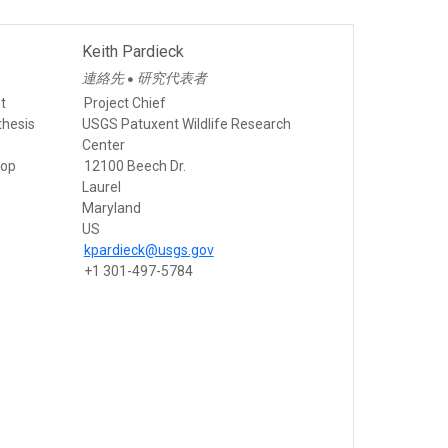
Keith Pardieck
連絡先
研究代表者
●
st
Project Chief
thesis
USGS Patuxent Wildlife Research
Center
top
12100 Beech Dr.
Laurel
Maryland
US
kpardieck@usgs.gov
+1 301-497-5784