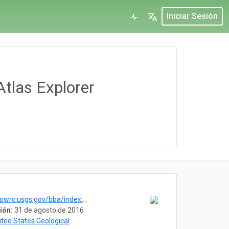
Iniciar Sesión
tlas Explorer
usgs.gov/bba/index.cfm?fa=bba.Bbahome
ión:
31 de agosto de 2016
ited States Geological