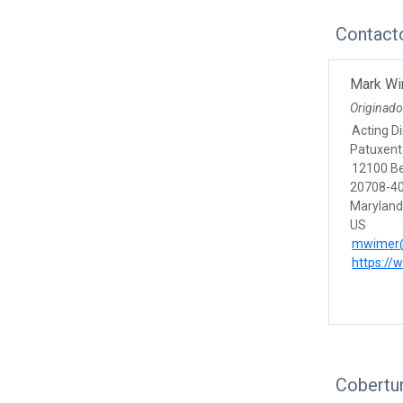
Contact
Mark Wi
Originad
Acting Di
Patuxent
12100 Be
20708-40
Marylan
US
mwimer
https://
Cobertur