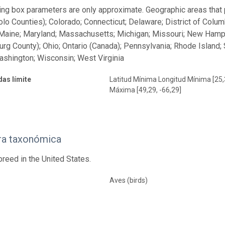
ng box parameters are only approximate. Geographic areas that pr
o Counties); Colorado; Connecticut; Delaware; District of Columbia
Maine; Maryland; Massachusetts; Michigan; Missouri; New Hamps
rg County); Ohio; Ontario (Canada); Pennsylvania; Rhode Island; 
ashington; Wisconsin; West Virginia
as límite
Latitud Mínima Longitud Mínima [25,
Máxima [49,29, -66,29]
ra taxonómica
breed in the United States.
Aves (birds)