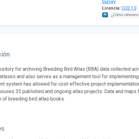
Survey
Licencia:
CC0 1.0
¿Cómo referenci
ción
ository for archiving Breeding Bird Atlas (BBA) data collected a
atlases and also serves as a management tool for implementing
 system has allowed for cost-effective project implementation 
ouses 35 published and ongoing atlas projects. Data and maps 
n of breeding bird atlas books.
es