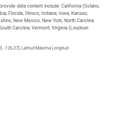
ovide data content include: California (Solano,
; Florida; Illinois; Indiana; Iowa; Kansas;
hire; New Mexico; New York; North Carolina
South Carolina; Vermont; Virginia (Loudoun
3, -126,37], Latitud Máxima Longitud