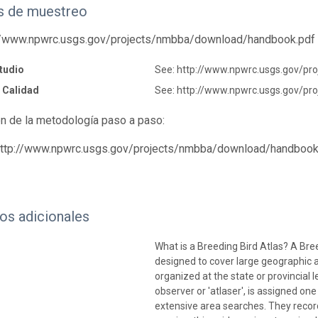
 de muestreo
://www.npwrc.usgs.gov/projects/nmbba/download/handbook.pdf
tudio
See: http://www.npwrc.usgs.gov/p
 Calidad
See: http://www.npwrc.usgs.gov/p
n de la metodología paso a paso:
http://www.npwrc.usgs.gov/projects/nmbba/download/handbook
os adicionales
What is a Breeding Bird Atlas? A Bree
designed to cover large geographic a
organized at the state or provincial l
observer or 'atlaser', is assigned one
extensive area searches. They recor