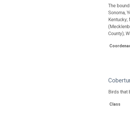
The boundi
Sonoma, Yol
Kentucky; 
(Mecklenbu
County); W
Coordenad
Cobertu
Birds that 
Class