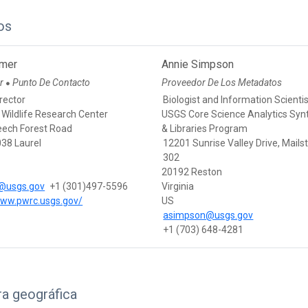
os
mer
Annie Simpson
or
Punto De Contacto
Proveedor De Los Metadatos
●
rector
Biologist and Information Scienti
 Wildlife Research Center
USGS Core Science Analytics Syn
ech Forest Road
& Libraries Program
38 Laurel
12201 Sunrise Valley Drive, Mails
d
302
20192 Reston
@usgs.gov
+1 (301)497-5596
Virginia
www.pwrc.usgs.gov/
US
asimpson@usgs.gov
+1 (703) 648-4281
a geográfica