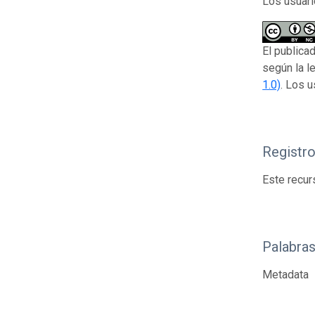
Los usuari
El publica
según la l
1.0)
. Los u
Registr
Este recur
Palabras
Metadata