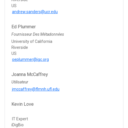
US
andrew.sanders@ucr.edu
Ed Plummer
Fournisseur Des Métadonnées
University of California
Riverside
US
oeplummer@igc.org
Joanna McCaffrey
Utilisateur
jmccaffrey@flmnh.ufl.edu
Kevin Love
IT Expert
iDigBio