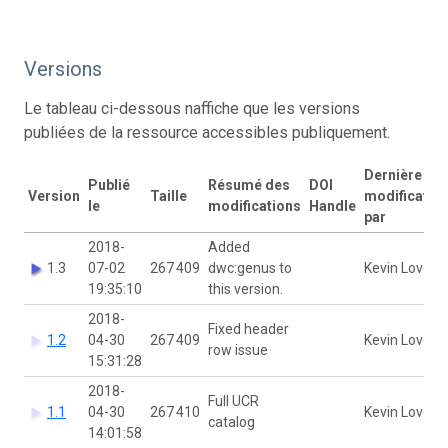
Versions
Le tableau ci-dessous naffiche que les versions
publiées de la ressource accessibles publiquement.
Dernière
Publié
Résumé des
DOI
Version
Taille
modificatio
le
modifications
Handle
par
2018-
Added
1.3
07-02
267 409
dwc:genus to
Kevin Love
19:35:10
this version.
2018-
Fixed header
1.2
04-30
267 409
Kevin Love
row issue
15:31:28
2018-
Full UCR
1.1
04-30
267 410
Kevin Love
catalog
14:01:58