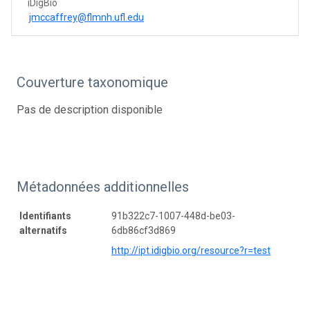
iDigBio
jmccaffrey@flmnh.ufl.edu
Couverture taxonomique
Pas de description disponible
Métadonnées additionnelles
Identifiants
91b322c7-1007-448d-be03-
alternatifs
6db86cf3d869
http://ipt.idigbio.org/resource?r=test