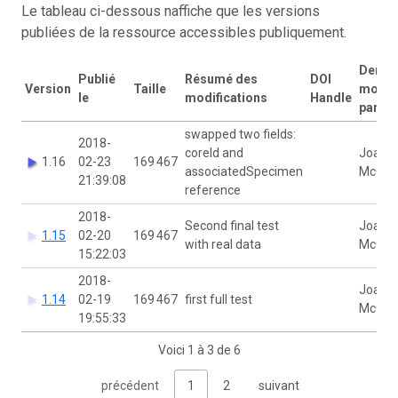
Le tableau ci-dessous naffiche que les versions
publiées de la ressource accessibles publiquement.
Derniè
Publié
Résumé des
DOI
Version
Taille
modifi
le
modifications
Handle
par
swapped two fields:
2018-
coreId and
Joann
1.16
02-23
169 467
associatedSpecimen
McCaf
21:39:08
reference
2018-
Second final test
Joann
1.15
02-20
169 467
with real data
McCaf
15:22:03
2018-
Joann
1.14
02-19
169 467
first full test
McCaf
19:55:33
Voici 1 à 3 de 6
précédent
1
2
suivant