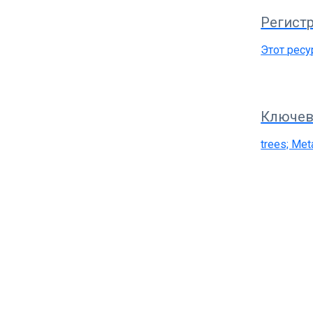
Регистр
Этот ресу
Ключев
trees; Met