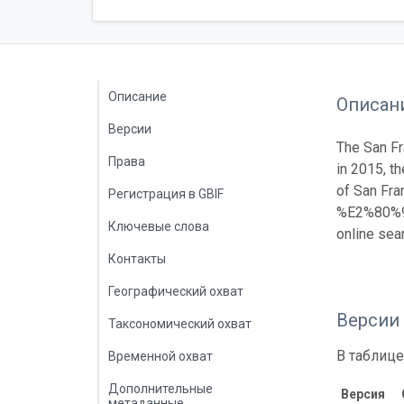
Описание
Описан
Версии
The San Fr
Права
in 2015, th
of San Fra
Регистрация в GBIF
%E2%80%93-
Ключевые слова
online sea
Контакты
Географический охват
Версии
Таксономический охват
В таблице
Временной охват
Дополнительные
Версия
метаданные