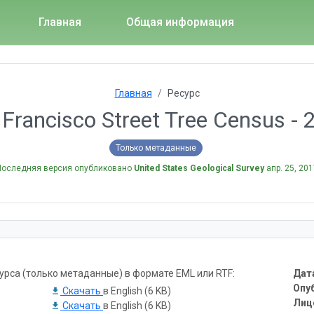
Главная
Общая информация
Главная
Ресурс
 Francisco Street Tree Census - 
Только метаданные
Последняя версия опубликовано
United States Geological Survey
апр. 25, 20
рса (только метаданные) в формате EML или RTF:
Дат
Опу
Скачать
в English (6 KB)
Лиц
Скачать
в English (6 KB)