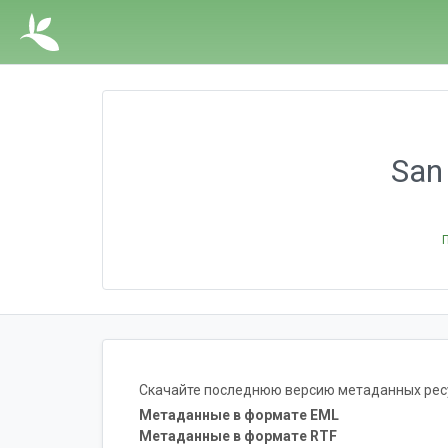
San
Скачайте последнюю версию метаданных ресу
Метаданные в формате EML
Метаданные в формате RTF