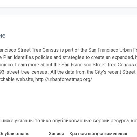
ие
ancisco Street Tree Census is part of the San Francisco Urban F
e Plan identifies policies and strategies to create an expanded, he
ncisco. Learn more about the San Francisco Street Tree Census on
street-tree-census . All the data from the City’s recent Street 
rchable website, http://urbanforestmap.org/
 ниже указаны только опубликованные версии ресурса, ко
Опубликовано
Записи
Краткая сводка изменений