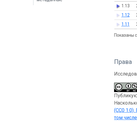
1.13
1.12
1.11
Показаны с 
Права
Исследов
Публикующ
Насколько
(CC0 1.0)
.
том числе