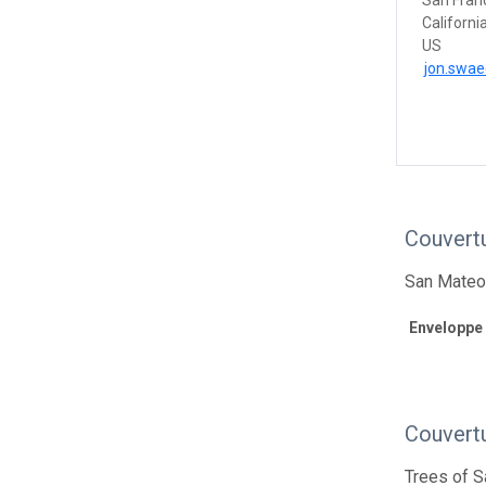
San Fran
Californi
US
jon.swa
Couvert
San Mateo 
Enveloppe
Couvert
Trees of S