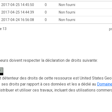
2017-04-25 14:45:50
0
Non fourni
2017-04-25 14:44:39
0
Non fourni
2017-04-24 16:56:08
0
Non fourni
de 13
p
eurs doivent respecter la déclaration de droits suivante:
t détenteur des droits de cette ressource est United States Geolog
ses droits par rapport à ces données et les a dédié au
Domaine 
istribuer et utiliser ces travaux, incluant des utilisations commer