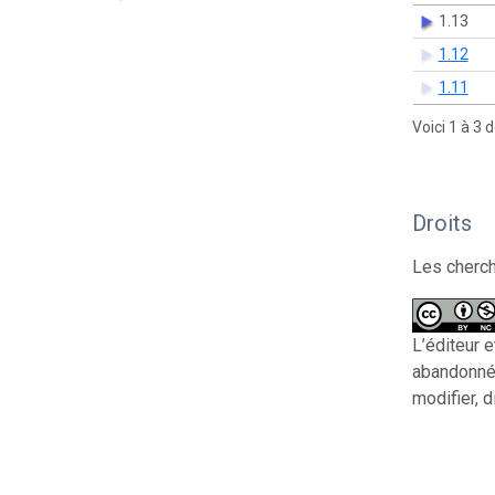
1.13
1.12
1.11
Voici 1 à 3 
Droits
Les cherch
L’éditeur e
abandonné 
modifier, d