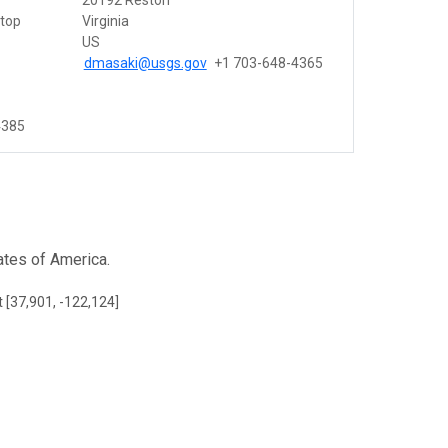
20192 Reston
Stop
Virginia
US
dmasaki@usgs.gov
+1 703-648-4365
4385
ates of America.
t [37,901, -122,124]