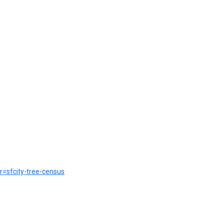
?r=sfcity-tree-census