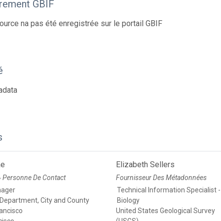
trement GBIF
ource na pas été enregistrée sur le portail GBIF
é
adata
s
ae
Elizabeth Sellers
Personne De Contact
Fournisseur Des Métadonnées
●
nager
Technical Information Specialist -
 Department, City and County
Biology
rancisco
United States Geological Survey