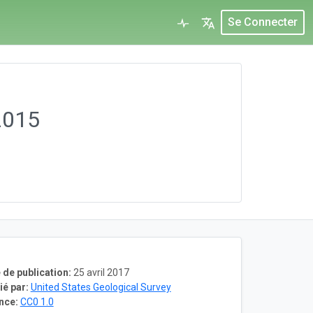
Se Connecter
2015
 de publication:
25 avril 2017
ié par:
United States Geological Survey
nce:
CC0 1.0