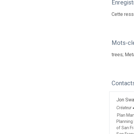
Enregis
Cette ress
Mots-cl
trees; Met
Contact
Jon Sw
Créateur
Plan Ma
Planning
of San F