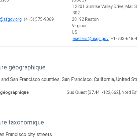
cisco
(USGS)
a
12201 Sunrise Valley Drive, Mail 
302
e@sfgov.org
(415) 575-9069
20192 Reston
Virginia
US
esellers@usgs.gov
+1-703-648-
ure géographique
and San Francisco counties, San Francisco, California, United St
 géographique
Sud Ouest [37,44, -122,662], Nord Es
ure taxonomique
an Francisco city streets.