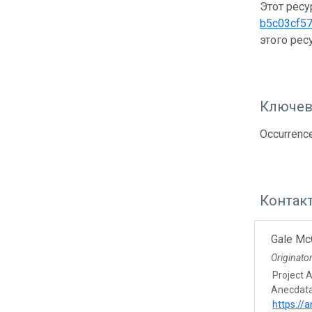
Этот ресу
b5c03cf5
этого рес
Ключев
Occurrenc
Контак
Gale Mc
Originato
Project 
Anecdata
https://