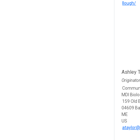
llough/
Ashley T
Originato
Communi
MDI Biolo
159 Old 
04609 Ba
ME
US
ataylor@