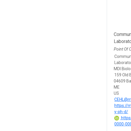
Communi
Laborat
Point Of 
Communit
Laborato
MDI Biolo
159 Old 
04609 Ba
ME
US
CEHL@md
https://
y-ph-d/
https:
0000-00