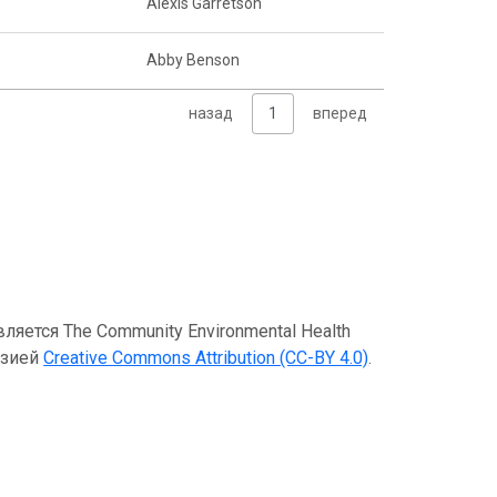
Alexis Garretson
Abby Benson
назад
1
вперед
ется The Community Environmental Health
ензией
Creative Commons Attribution (CC-BY 4.0)
.