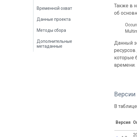
Также в 
Временной охват
об основн
Данные проекта
Occur
Методы сбора
Multi
Дополнительные
Данный э
метаданные
ресурсов
которые б
времени.
Версии
В таблице
Версия
О
2