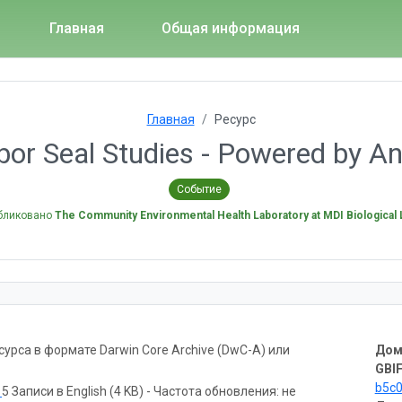
Главная
Общая информация
Главная
Ресурс
or Seal Studies - Powered by A
Событие
бликовано
The Community Environmental Health Laboratory at MDI Biological 
рса в формате Darwin Core Archive (DwC-A) или
Дом
GBIF
b5c
ь
5 Записи в English (4 KB) - Частота обновления: не