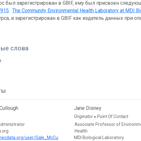
рс был зарегистрирован в GBIF, ему был присвоен следую
7915
.
The Community Environmental Health Laboratory at MDI Bi
урса, и зарегистрирован в GBIF как издатель данных при 
ые слова
e
ты
Cullough
Jane Disney
r
Originator
Point Of Contact
●
Administrator
Associate Professor of Environm
.org
Health
anecdata.org/user/Gale_McCu
MDI Biological Laboratory