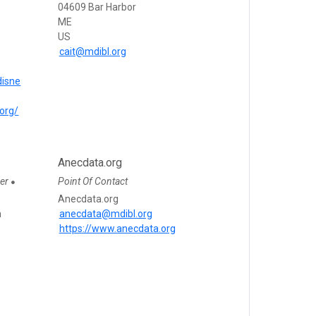
04609 Bar Harbor
ME
US
cait@mdibl.org
disne
.org/
Anecdata.org
er
Point Of Contact
●
Anecdata.org
h
anecdata@mdibl.org
https://www.anecdata.org