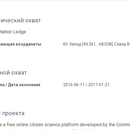
фический охват
Harbor Ledge
вающие координаты
Юг Запад [44,361, -68,038], Север В
ной охват
ла / Дата окончания
2016-06-11 / 2017-01-21
 проекта
s a free online citizen science platform developed by the Commu