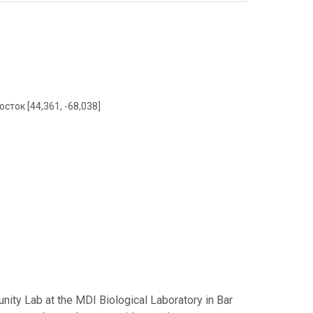
осток [44,361, -68,038]
nity Lab at the MDI Biological Laboratory in Bar