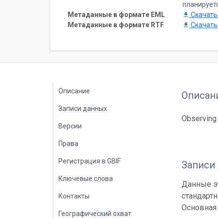
планирует
Метаданные в формате EML
Скачат
Метаданные в формате RTF
Скачат
Описание
Описан
Записи данных
Observing 
Версии
Права
Регистрация в GBIF
Записи
Ключевые слова
Данные эт
стандарт
Контакты
Основная 
Географический охват