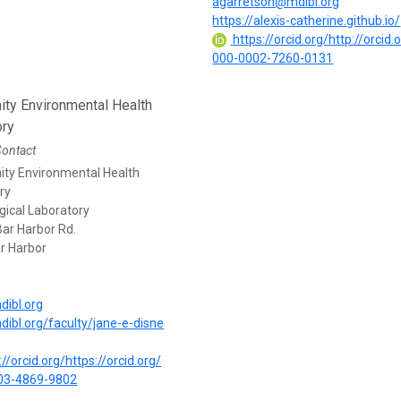
agarretson@mdibl.org
https://alexis-catherine.github.io/
https://orcid.org/http://orcid.
000-0002-7260-0131
ty Environmental Health
ory
Contact
y Environmental Health
ry
gical Laboratory
Bar Harbor Rd.
r Harbor
ibl.org
mdibl.org/faculty/jane-e-disne
//orcid.org/https://orcid.org/
03-4869-9802