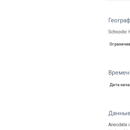
Геогра
Schoodic 
Ограничи
Времен
Дата нача
Данные
Anecdata i