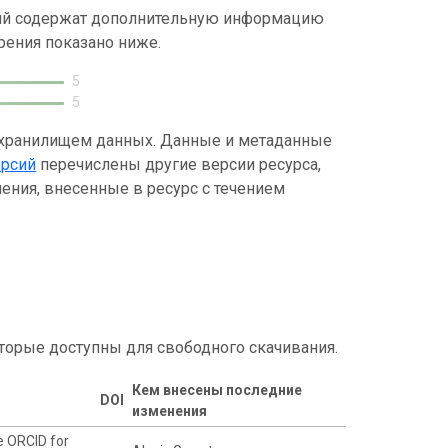
ний содержат дополнительную информацию
рения показано ниже.
5
5
 хранилищем данных. Данные и метаданные
ерсий
перечислены другие версии ресурса,
ения, внесенные в ресурс с течением
торые доступны для свободного скачивания.
Кем внесены последние
DOI
изменения
e ORCID for