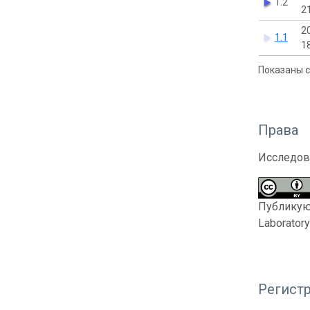
1.2
2
2
1.1
1
Показаны с 
Права
Исследов
Публикующ
Laborator
Регистр