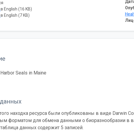
Дат
ся
Опу
ь
в English (16 KB)
Heal
ь
в English (7 KB)
Лиц
ие
Harbor Seals in Maine
 данных
ого находка ресурса были опубликованы в виде Darwin Cor
ным форматом для обмена данными о биоразнообразии в ви
таблица данных содержит 5 записей.