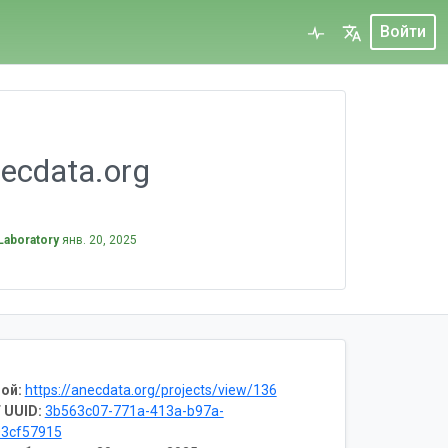
Войти
necdata.org
Laboratory
янв. 20, 2025
ой:
https://anecdata.org/projects/view/136
 UUID:
3b563c07-771a-413a-b97a-
03cf57915