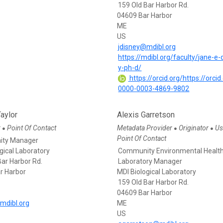
159 Old Bar Harbor Rd.
04609 Bar Harbor
ME
US
jdisney@mdibl.org
https://mdibl.org/faculty/jane-e-
y-ph-d/
https://orcid.org/https://orcid
0000-0003-4869-9802
aylor
Alexis Garretson
r
Point Of Contact
Metadata Provider
Originator
Us
●
●
●
Point Of Contact
ty Manager
gical Laboratory
Community Environmental Healt
Bar Harbor Rd.
Laboratory Manager
r Harbor
MDI Biological Laboratory
159 Old Bar Harbor Rd.
04609 Bar Harbor
mdibl.org
ME
US