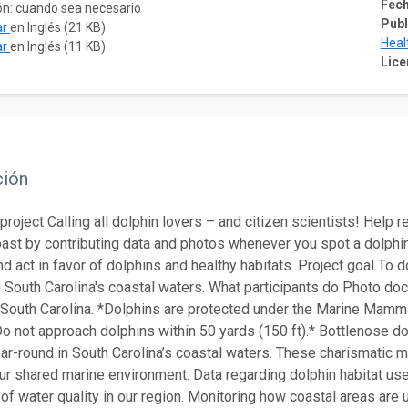
Fech
ón: cuando sea necesario
Publ
ar
en Inglés (21 KB)
Heal
ar
en Inglés (11 KB)
Lice
ción
 project Calling all dolphin lovers – and citizen scientists! Help
oast by contributing data and photos whenever you spot a dolphi
nd act in favor of dolphins and healthy habitats. Project goal T
n South Carolina's coastal waters. What participants do Photo doc
n South Carolina. *Dolphins are protected under the Marine Mammal 
Do not approach dolphins within 50 yards (150 ft).* Bottlenose d
year-round in South Carolina’s coastal waters. These charismatic 
our shared marine environment. Data regarding dolphin habitat u
of water quality in our region. Monitoring how coastal areas are 