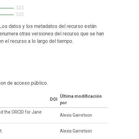
523
523
. Los datos y los metadatos del recurso están
enumera otras versiones del recurso que se han
 el recurso a lo largo del tiempo.
son de acceso público.
Última modificación
DOI
por
ed the ORCID for Jane
Alexis Garretson
t.
Alexis Garretson