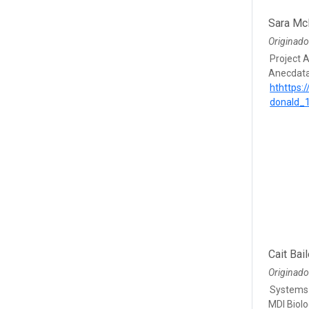
Sara Mc
Originado
Project 
Anecdata
hthttps:
donald_
Cait Bai
Originad
Systems
MDI Biolo