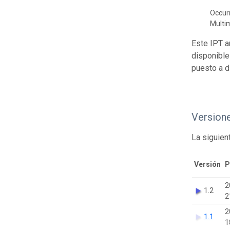
Occur
Multi
Este IPT a
disponible
puesto a d
Version
La siguien
Versión
P
2
1.2
2
2
1.1
1