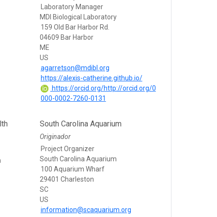
Laboratory Manager
MDI Biological Laboratory
159 Old Bar Harbor Rd.
04609 Bar Harbor
ME
US
agarretson@mdibl.org
https://alexis-catherine.github.io/
https://orcid.org/http://orcid.org/0
000-0002-7260-0131
lth
South Carolina Aquarium
Originador
Project Organizer
South Carolina Aquarium
h
100 Aquarium Wharf
29401 Charleston
SC
US
information@scaquarium.org