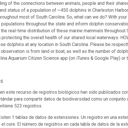
ing of the connections between animals, people and their shar
 and status of a population of ~450 dolphins in Charleston Harbor
hroughout most of South Carolina. So, what can we do? With your h
n populations throughout the state and inform dolphin conservation
 the real-time distribution of these marine mammals throughout So
 in protecting the overall health of our shared local waterways.
ose dolphins at any location in South Carolina. Please be respectf
e observation is from land or boat, as well as the number of dolph
lina Aquarium Citizen Science app (on iTunes & Google Play) or t
os
en este recurso de registros biológicos han sido publicados co
tándar para compartir datos de biodiversidad como un conjunto 
ontiene 523 registros.
isten 1 tablas de datos de extensiones. Un registro en una exte
n el core. El número de registros en cada tabla de datos de la ext