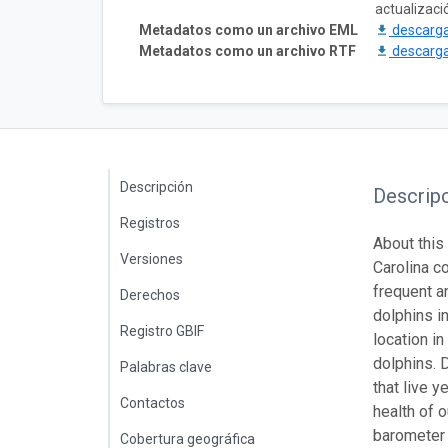
actualizaci
Metadatos como un archivo EML
descarg
Metadatos como un archivo RTF
descarg
Descripción
Descrip
Registros
About this
Versiones
Carolina c
frequent a
Derechos
dolphins i
Registro GBIF
location i
dolphins. 
Palabras clave
that live 
Contactos
health of 
barometer 
Cobertura geográfica