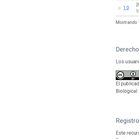
2
1.0
1
Mostrando 1
Derecho
Los usuari
El publica
Biological
Registr
Este recur