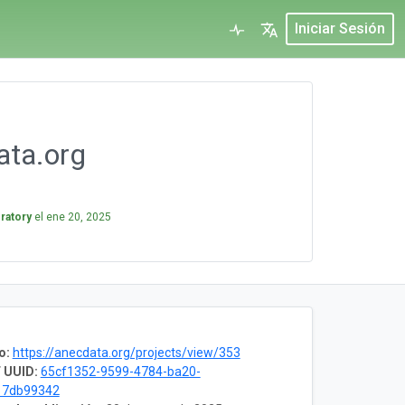
Iniciar Sesión
ata.org
ratory
el
ene 20, 2025
o:
https://anecdata.org/projects/view/353
 UUID:
65cf1352-9599-4784-ba20-
17db99342