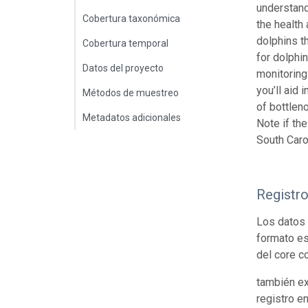
understand
Cobertura taxonómica
the health
dolphins t
Cobertura temporal
for dolphi
Datos del proyecto
monitoring
you’ll aid
Métodos de muestreo
of bottlen
Metadatos adicionales
Note if th
South Caro
Registr
Los datos 
formato es
del core c
también ex
registro e