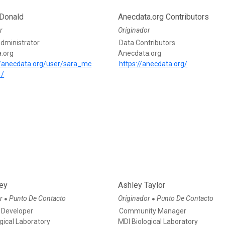
Donald
Anecdata.org Contributors
r
Originador
Administrator
Data Contributors
.org
Anecdata.org
//anecdata.org/user/sara_mc
https://anecdata.org/
1/
ley
Ashley Taylor
or
Punto De Contacto
Originador
Punto De Contacto
●
●
 Developer
Community Manager
gical Laboratory
MDI Biological Laboratory