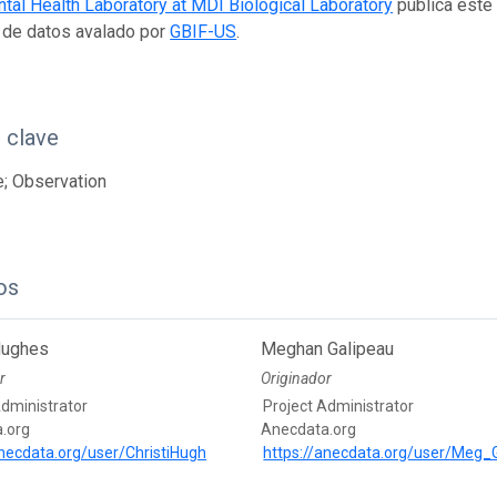
tal Health Laboratory at MDI Biological Laboratory
publica este
 de datos avalado por
GBIF-US
.
 clave
; Observation
os
 Hughes
Meghan Galipeau
r
Originador
Administrator
Project Administrator
.org
Anecdata.org
anecdata.org/user/ChristiHugh
https://anecdata.org/user/Meg_