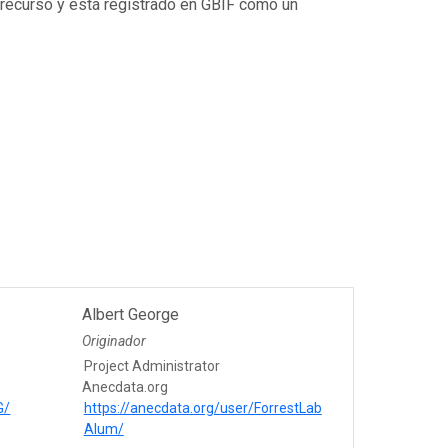
 recurso y está registrado en GBIF como un
Albert George
Originador
Project Administrator
Anecdata.org
G/
https://anecdata.org/user/ForrestLab
Alum/