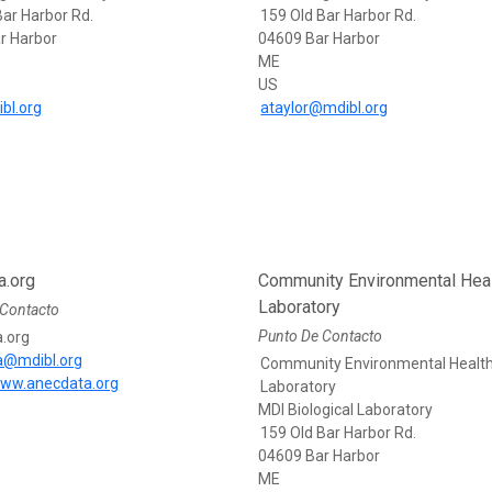
Bar Harbor Rd.
159 Old Bar Harbor Rd.
r Harbor
04609 Bar Harbor
ME
US
bl.org
ataylor@mdibl.org
a.org
Community Environmental Hea
Laboratory
 Contacto
Punto De Contacto
.org
a@mdibl.org
Community Environmental Healt
www.anecdata.org
Laboratory
MDI Biological Laboratory
159 Old Bar Harbor Rd.
04609 Bar Harbor
ME