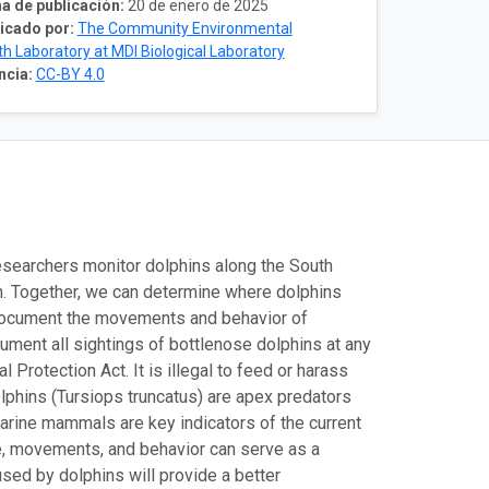
a de publicación:
20 de enero de 2025
icado por:
The Community Environmental
th Laboratory at MDI Biological Laboratory
ncia:
CC-BY 4.0
 researchers monitor dolphins along the South
n. Together, we can determine where dolphins
o document the movements and behavior of
ument all sightings of bottlenose dolphins at any
Protection Act. It is illegal to feed or harass
olphins (Tursiops truncatus) are apex predators
marine mammals are key indicators of the current
se, movements, and behavior can serve as a
used by dolphins will provide a better