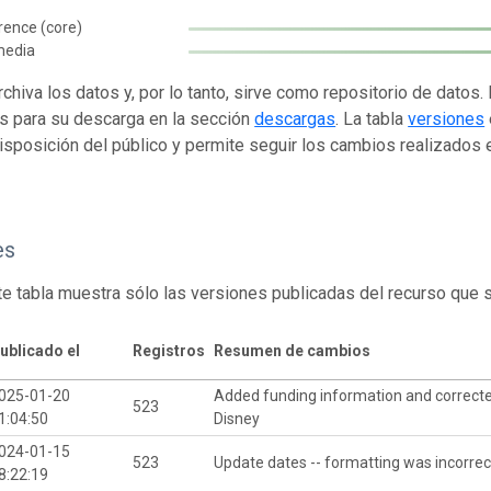
rence (core)
media
rchiva los datos y, por lo tanto, sirve como repositorio de datos
s para su descarga en la sección
descargas
. La tabla
versiones
isposición del público y permite seguir los cambios realizados en
es
te tabla muestra sólo las versiones publicadas del recurso que 
ublicado el
Registros
Resumen de cambios
025-01-20
Added funding information and correct
523
1:04:50
Disney
024-01-15
523
Update dates -- formatting was incorrec
8:22:19