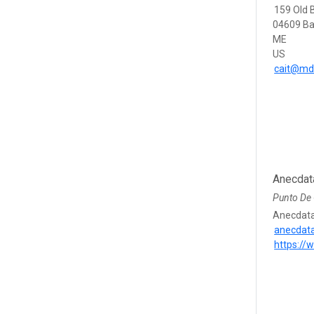
159 Old 
04609 Ba
ME
US
cait@mdi
Anecdat
Punto De
Anecdata
anecdat
https://