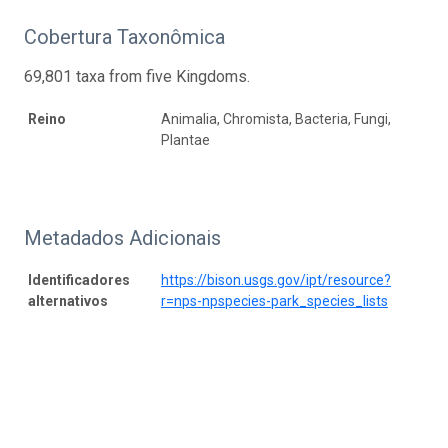
Cobertura Taxonômica
69,801 taxa from five Kingdoms.
Reino
Animalia, Chromista, Bacteria, Fungi,
Plantae
Metadados Adicionais
Identificadores
https://bison.usgs.gov/ipt/resource?
alternativos
r=nps-npspecies-park_species_lists