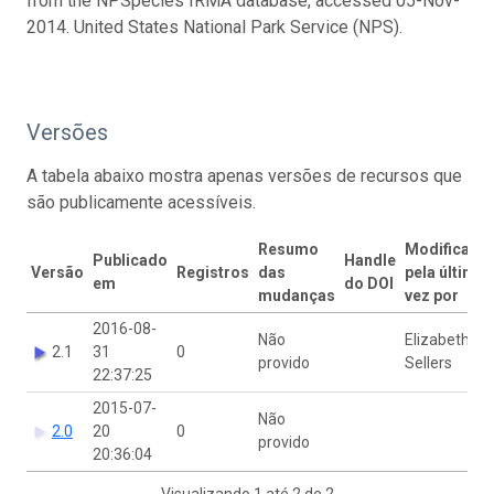
from the NPSpecies IRMA database, accessed 05-Nov-
2014. United States National Park Service (NPS).
Versões
A tabela abaixo mostra apenas versões de recursos que
são publicamente acessíveis.
Resumo
Modificado
Publicado
Handle
Versão
Registros
das
pela última
em
do DOI
mudanças
vez por
2016-08-
Não
Elizabeth
2.1
31
0
provido
Sellers
22:37:25
2015-07-
Não
2.0
20
0
provido
20:36:04