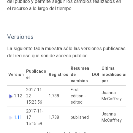
del público y permite seguir los cambios realizados en
el recurso a lo largo del tiempo.
Versiones
La siguiente tabla muestra sólo las versiones publicadas
del recurso que son de acceso público.
Resumen
Última
Publicado
Versión
Registros
de
DOI
modificación
el
cambios
por
2017-11-
First
Joanna
1.12
22
1.738
edition -
McCaffrey
15:23:56
edited
2017-11-
Joanna
1.11
17
1.738
published
McCaffrey
15:15:59