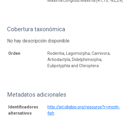
Máxima Longitud Máxima [47,73, -82,29]
Cobertura taxonómica
No hay descripción disponible
Orden
Rodentia, Lagomorpha, Carnivora,
Artiodactyla, Didelphimorpha,
Eulipotyphla and Chiroptera
Metadatos adicionales
Identificadores
http://ipt.idigbio.org/resource?r=mcnh-
alternativos
fish