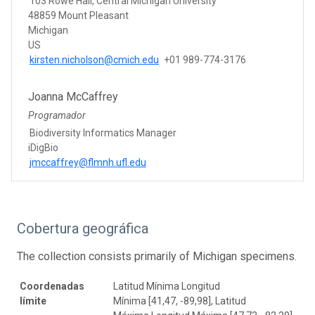
103 Rowe Hall, Central Michigan University
48859 Mount Pleasant
Michigan
US
kirsten.nicholson@cmich.edu
+01 989-774-3176
Joanna McCaffrey
Programador
Biodiversity Informatics Manager
iDigBio
jmccaffrey@flmnh.ufl.edu
Cobertura geográfica
The collection consists primarily of Michigan specimens.
Coordenadas
Latitud Mínima Longitud
límite
Mínima [41,47, -89,98], Latitud