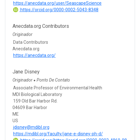
https://anecdata.org/user/SeascapeScience
https://orcid.org/0000-0002-5043-8348
Anecdata.org Contributors
Originador
Data Contributors
Anecdata.org
https://anecdata.org/
Jane Disney
Originador
Ponto De Contato
●
Associate Professor of Environmental Health
MDI Biological Laboratory
159 Old Bar Harbor Rd.
04609 Bar Harbor
ME
US
jdisney@mdibl.org
https://mdibl.org/faculty/jane-e-disney-ph-d/