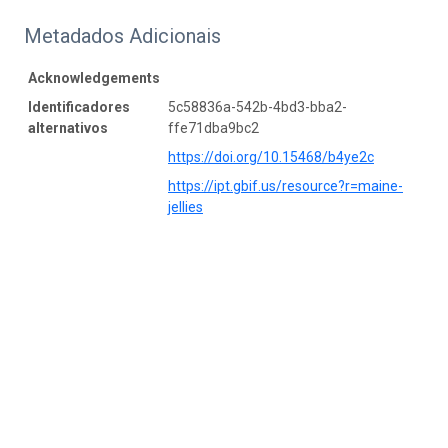
Metadados Adicionais
Acknowledgements
Identificadores
5c58836a-542b-4bd3-bba2-
alternativos
ffe71dba9bc2
https://doi.org/10.15468/b4ye2c
https://ipt.gbif.us/resource?r=maine-
jellies