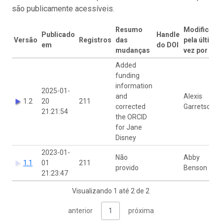
são publicamente acessíveis.
Resumo
Modificad
Publicado
Handle
Versão
Registros
das
pela última
em
do DOI
mudanças
vez por
Added
funding
information
2025-01-
and
Alexis
1.2
20
211
corrected
Garretson
21:21:54
the ORCID
for Jane
Disney
2023-01-
Não
Abby
1.1
01
211
provido
Benson
21:23:47
Visualizando 1 até 2 de 2
anterior
1
próxima