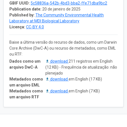
GBIF UUID:
5c58836a-542b-4bd3-bba2-ffe71dba9bc2
Publication date:
20 de janeiro de 2025
Published by:
The Community Environmental Health
Laboratory at MDI Biological Laboratory
Licença:
CC-BY 4.0
Baixe a última versão do recurso de dados, como um Darwin
Core Archive (DwC-A) ou recurso de metadados, como EML
ou RTF:
Dados como um
download
211 registros em English
arquivo DwC-A
(12 KB) - Frequência de atualização: não
plenejado
Metadados como
download
em English (17 KB)
um arquivo EML
Metadados como
download
em English (7 KB)
um arquivo RTF