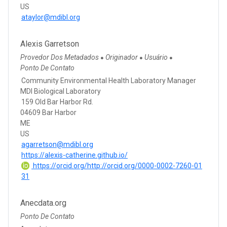
US
ataylor@mdibl.org
Alexis Garretson
Provedor Dos Metadados
Originador
Usuário
●
●
●
Ponto De Contato
Community Environmental Health Laboratory Manager
MDI Biological Laboratory
159 Old Bar Harbor Rd.
04609 Bar Harbor
ME
US
agarretson@mdibl.org
https://alexis-catherine.github.io/
https://orcid.org/http://orcid.org/0000-0002-7260-01
31
Anecdata.org
Ponto De Contato