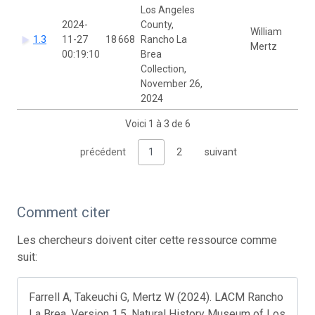
Los Angeles
2024-
County,
William
1.3
11-27
18 668
Rancho La
Mertz
00:19:10
Brea
Collection,
November 26,
2024
Voici 1 à 3 de 6
précédent
1
2
suivant
Comment citer
Les chercheurs doivent citer cette ressource comme
suit:
Farrell A, Takeuchi G, Mertz W (2024). LACM Rancho
La Brea. Version 1.5. Natural History Museum of Los