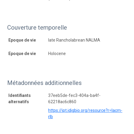
Couverture temporelle
Epoque de vie
late Rancholabrean NALMA
Epoque de vie
Holocene
Métadonnées additionnelles
Identifiants
37eeb5de-fec3-404a-ba4f-
alternatifs
62218ac6c860
https://ipt.idigbio.org/resource?r=lacm-
rlb