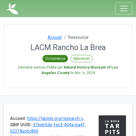
Accueil
Ressource
LACM Rancho La Brea
Occurrence
Spécimen
Dernière version Publié par
Natural History Museum of Los
Angeles County
le
déc. 6, 2024
Accueil:
https://tarpits.org/research-collections/tar-pits-collections
GBIF UUID:
37eeb5de-fec3-404a-ba4f-
62218ac6c860