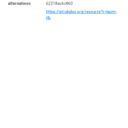
alternativos
62218ac6c860
https://ipt.idigbio.org/resource?r=lacm-
rlb