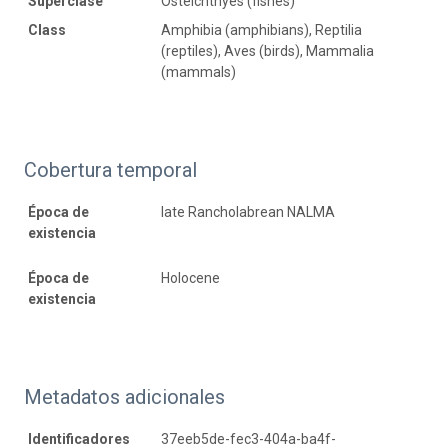
Superclase
Osteichthyes (fishes)
Class
Amphibia (amphibians), Reptilia
(reptiles), Aves (birds), Mammalia
(mammals)
Cobertura temporal
Época de
late Rancholabrean NALMA
existencia
Época de
Holocene
existencia
Metadatos adicionales
Identificadores
37eeb5de-fec3-404a-ba4f-