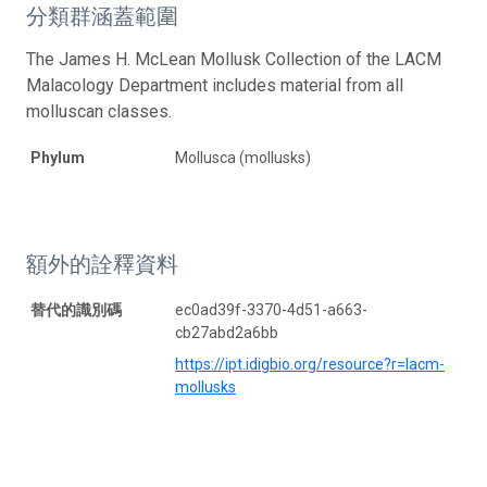
分類群涵蓋範圍
The James H. McLean Mollusk Collection of the LACM
Malacology Department includes material from all
molluscan classes.
Phylum
Mollusca (mollusks)
額外的詮釋資料
替代的識別碼
ec0ad39f-3370-4d51-a663-
cb27abd2a6bb
https://ipt.idigbio.org/resource?r=lacm-
mollusks