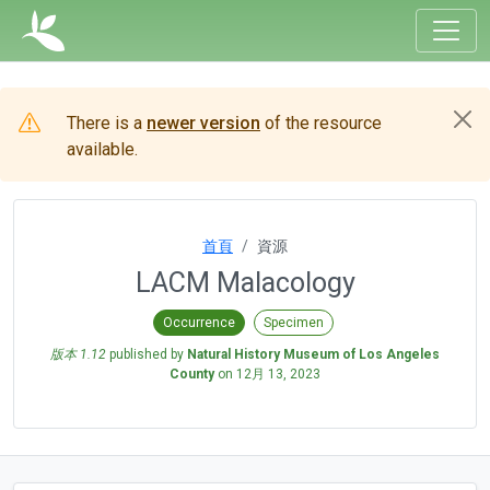
There is a
newer version
of the resource
available.
首頁
資源
LACM Malacology
Occurrence
Specimen
版本 1.12
published by
Natural History Museum of Los Angeles
County
on
12月 13, 2023