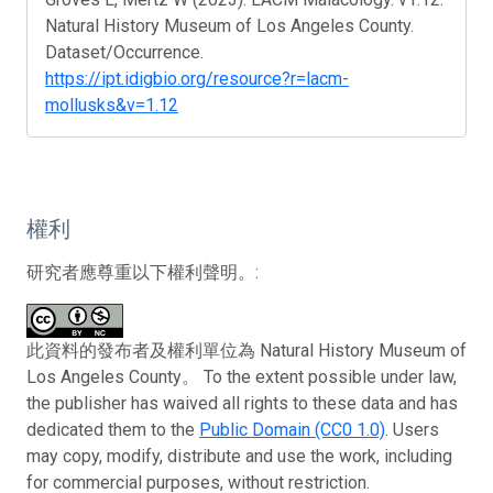
Natural History Museum of Los Angeles County.
Dataset/Occurrence.
https://ipt.idigbio.org/resource?r=lacm-
mollusks&v=1.12
權利
研究者應尊重以下權利聲明。:
此資料的發布者及權利單位為 Natural History Museum of
Los Angeles County。 To the extent possible under law,
the publisher has waived all rights to these data and has
dedicated them to the
Public Domain (CC0 1.0)
. Users
may copy, modify, distribute and use the work, including
for commercial purposes, without restriction.