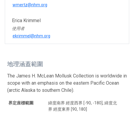
wmertz@nhm.org
Erica Krimmel
使用者
ekrimmel@nhm.org
地理涵蓋範圍
The James H. McLean Mollusk Collection is worldwide in
scope with an emphasis on the eastern Pacific Ocean
(arctic Alaska to southern Chile).
界定座標範圍
緯度南界 經度西界 [-90, -180], 緯度北
界 經度東界 [90, 180]