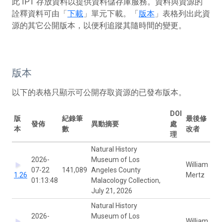
此 IPT 存放資料以提供資料儲存庫服務。資料與資源的
詮釋資料可由「
下載
」單元下載。「
版本
」表格列出此資
源的其它公開版本，以便利追蹤其隨時間的變更。
版本
以下的表格只顯示可公開存取資源的已發布版本。
DOI
版
紀錄筆
最後修
發佈
異動摘要
處
本
數
改者
理
Natural History
2026-
Museum of Los
William
07-22
141,089
Angeles County
1.26
Mertz
01:13:48
Malacology Collection,
July 21, 2026
Natural History
2026-
Museum of Los
William