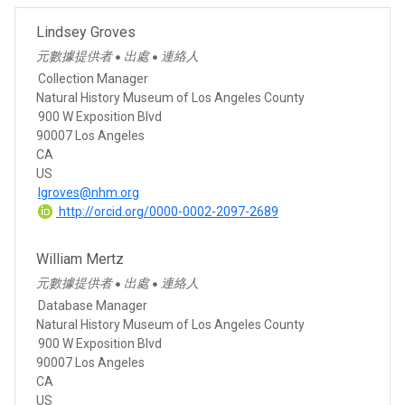
Lindsey Groves
元數據提供者
出處
連絡人
●
●
Collection Manager
Natural History Museum of Los Angeles County
900 W Exposition Blvd
90007 Los Angeles
CA
US
lgroves@nhm.org
http://orcid.org/0000-0002-2097-2689
William Mertz
元數據提供者
出處
連絡人
●
●
Database Manager
Natural History Museum of Los Angeles County
900 W Exposition Blvd
90007 Los Angeles
CA
US