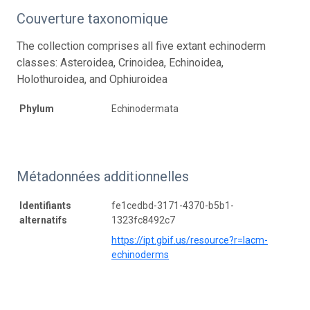
Couverture taxonomique
The collection comprises all five extant echinoderm
classes: Asteroidea, Crinoidea, Echinoidea,
Holothuroidea, and Ophiuroidea
Phylum
Echinodermata
Métadonnées additionnelles
Identifiants
fe1cedbd-3171-4370-b5b1-
alternatifs
1323fc8492c7
https://ipt.gbif.us/resource?r=lacm-
echinoderms