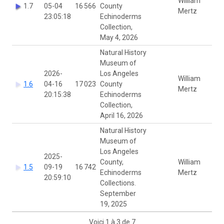
William
1.7
05-04
16 566
County
Mertz
23:05:18
Echinoderms
Collection,
May 4, 2026
Natural History
Museum of
2026-
Los Angeles
William
1.6
04-16
17 023
County
Mertz
20:15:38
Echinoderms
Collection,
April 16, 2026
Natural History
Museum of
Los Angeles
2025-
County,
William
1.5
09-19
16 742
Echinoderms
Mertz
20:59:10
Collections.
September
19, 2025
Voici 1 à 3 de 7