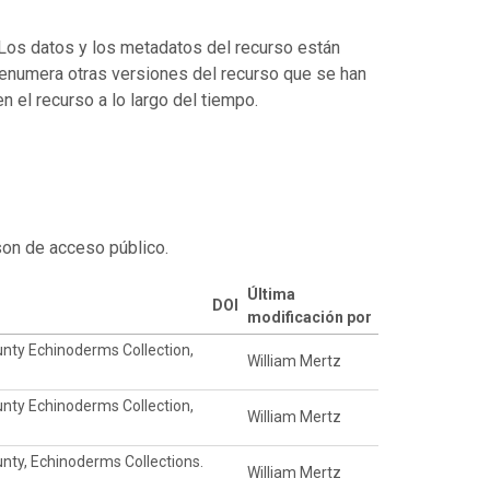
. Los datos y los metadatos del recurso están
enumera otras versiones del recurso que se han
 el recurso a lo largo del tiempo.
son de acceso público.
Última
DOI
modificación por
nty Echinoderms Collection,
William Mertz
nty Echinoderms Collection,
William Mertz
nty, Echinoderms Collections.
William Mertz