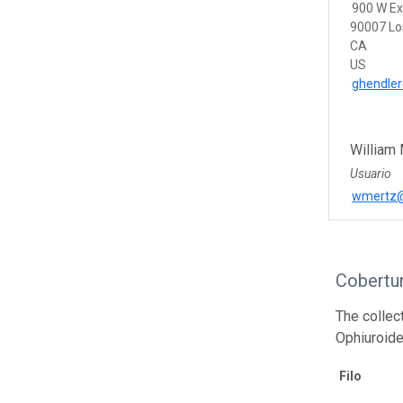
900 W Ex
90007 Lo
CA
US
ghendle
William
Usuario
wmertz
Cobertu
The collec
Ophiuroid
Filo