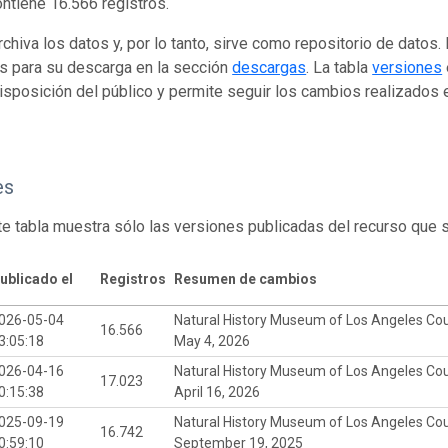
ontiene 16.566 registros.
rchiva los datos y, por lo tanto, sirve como repositorio de datos
s para su descarga en la sección
descargas
. La tabla
versiones
isposición del público y permite seguir los cambios realizados en
es
te tabla muestra sólo las versiones publicadas del recurso que 
ublicado el
Registros
Resumen de cambios
026-05-04
Natural History Museum of Los Angeles Cou
16.566
3:05:18
May 4, 2026
026-04-16
Natural History Museum of Los Angeles Cou
17.023
0:15:38
April 16, 2026
025-09-19
Natural History Museum of Los Angeles Cou
16.742
0:59:10
September 19, 2025