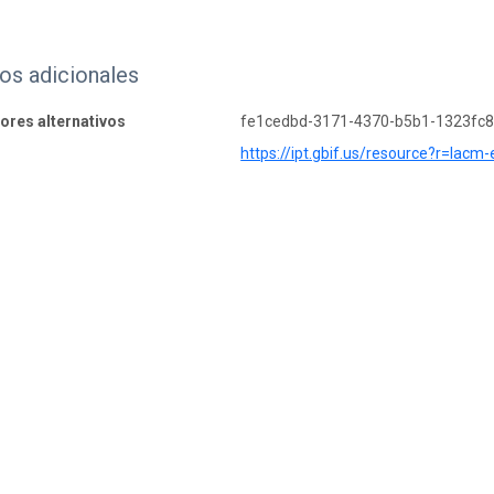
os adicionales
dores alternativos
fe1cedbd-3171-4370-b5b1-1323fc
https://ipt.gbif.us/resource?r=lac