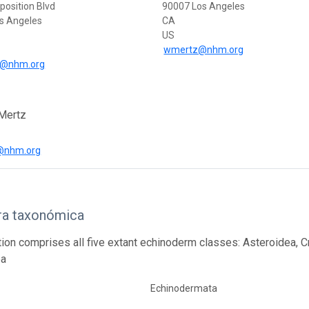
position Blvd
90007 Los Angeles
s Angeles
CA
US
wmertz@nhm.org
r@nhm.org
 Mertz
@nhm.org
ra taxonómica
tion comprises all five extant echinoderm classes: Asteroidea, C
ea
Echinodermata