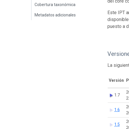
del core c
Cobertura taxonómica
Este IPT a
Metadatos adicionales
disponible
puesto a d
Version
La siguien
Versión
P
2
1.7
2
2
1.6
2
2
1.5
2