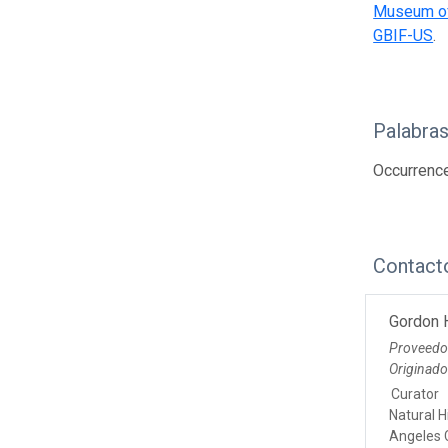
Museum of
GBIF-US
.
Palabras
Occurrenc
Contact
Gordon 
Proveedo
Originad
Curator
Natural 
Angeles 