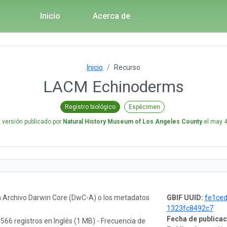
Inicio
Acerca de
Inicio
Recurso
LACM Echinoderms
Registro biológico
Espécimen
 versión publicado por
Natural History Museum of Los Angeles County
el
may 4
n Archivo Darwin Core (DwC-A) o los metadatos
GBIF UUID:
fe1ce
1323fc8492c7
Fecha de publicac
.566 registros en Inglés (1 MB) - Frecuencia de