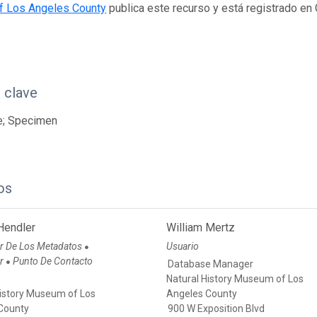
 Los Angeles County
publica este recurso y está registrado en
 clave
e; Specimen
os
Hendler
William Mertz
r De Los Metadatos
Usuario
●
or
Punto De Contacto
●
Database Manager
Natural History Museum of Los
History Museum of Los
Angeles County
County
900 W Exposition Blvd