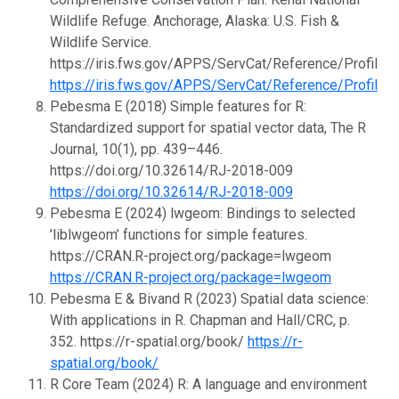
Wildlife Refuge. Anchorage, Alaska: U.S. Fish &
Wildlife Service.
https://iris.fws.gov/APPS/ServCat/Reference/Profile
https://iris.fws.gov/APPS/ServCat/Reference/Profile
Pebesma E (2018) Simple features for R:
Standardized support for spatial vector data, The R
Journal, 10(1), pp. 439–446.
https://doi.org/10.32614/RJ-2018-009
https://doi.org/10.32614/RJ-2018-009
Pebesma E (2024) lwgeom: Bindings to selected
’liblwgeom’ functions for simple features.
https://CRAN.R-project.org/package=lwgeom
https://CRAN.R-project.org/package=lwgeom
Pebesma E & Bivand R (2023) Spatial data science:
With applications in R. Chapman and Hall/CRC, p.
352. https://r-spatial.org/book/
https://r-
spatial.org/book/
R Core Team (2024) R: A language and environment