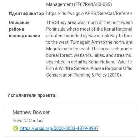
Management (FF07RKNA00-085)
Идентификатор
https://iris.fws.gov/APPS/ServCat/Reference/
Описание
The Study area was much of the northwestern 
района
Peninsula where most of the Kenai National Wild
исследования
situated, bounded by Kachemak Bay to the south
to the west, Turnagain Arm to the north, and th
Mountains to the east. This area is characteriz
boreal forest, wetlands, lakes, and streams. Th
described in detail by Kenai National Wildlife R
Fish & Wildlife Service, Alaska Regional Office, D
Conservation Planning & Policy (2010).
Исполнители проекта:
Matthew Bowser
Point Of Contact
https://orcid.org/0000-0003-4879-3997