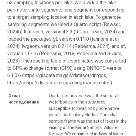
63 sampling locations per lake. We divided the lake
perimeters into segments, one segment corresponding
to a target sampling location in each lake. To generate
sampling segments we used a Quarto script (Bowser,
2024b) that ran R, version 4.3.3 (R Core Team, 2024) and
loaded the packages gt, version 0.11.0 (Iannone et al.,
2024); lwgeom, version 0.2-14 (Pebesma, 2024); and sf,
version 1.0-16 (Pebesma, 2018; Pebesma and Bivand,
2023). The resulting table of coordinates was converted
to GPS exchange format (GPX) using DNRGPS version
6.1.0.6 (https://gisdata.mn.gov/dataset/dnrgps,
https://maps1.dnr.state.mn.us/dnrgps/index.html)
Охват
Our target universe was the set of all
исследования
waterbodies in the study area
susceptible to invasion by non-native
plants, particularly elodea. Our initial
sample frame was the set of lakes in the
vicinity of the Kenai National Wildlife
Refuge. We considered individual lakes