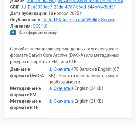
Домой:
https://iris.fws.gov/APPS/ServCat/Reference/Profile/149924
GBIF UUID:
a3030de7-23da-4767-86ed-544bfe43bd31
Дата публикации:
18 ноября 2025 г.
Опубликовано:
United States Fish and Wildlife Service
Лицензия:
CC0 1.0
Как оформить ссылку
Скачайте последнюю версию данных этого ресурса в
формате Darwin Core Archive (DwC-A) или метаданных
ресурса в форматах EML или RTF:
Данные в
Скачать
478 Записи в English (67
формате DwC-A
KB) - Частота обновления: по мере
необходимости
Метаданные в
Скачать
в English (24 KB)
формате EML
Метаданные в
Скачать
в English (21 KB)
формате RTF