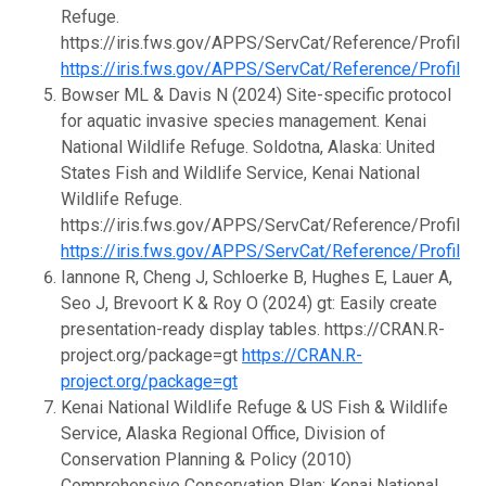
Refuge.
https://iris.fws.gov/APPS/ServCat/Reference/Profile
https://iris.fws.gov/APPS/ServCat/Reference/Profile
Bowser ML & Davis N (2024) Site-specific protocol
for aquatic invasive species management. Kenai
National Wildlife Refuge. Soldotna, Alaska: United
States Fish and Wildlife Service, Kenai National
Wildlife Refuge.
https://iris.fws.gov/APPS/ServCat/Reference/Profile
https://iris.fws.gov/APPS/ServCat/Reference/Profile
Iannone R, Cheng J, Schloerke B, Hughes E, Lauer A,
Seo J, Brevoort K & Roy O (2024) gt: Easily create
presentation-ready display tables. https://CRAN.R-
project.org/package=gt
https://CRAN.R-
project.org/package=gt
Kenai National Wildlife Refuge & US Fish & Wildlife
Service, Alaska Regional Office, Division of
Conservation Planning & Policy (2010)
Comprehensive Conservation Plan: Kenai National