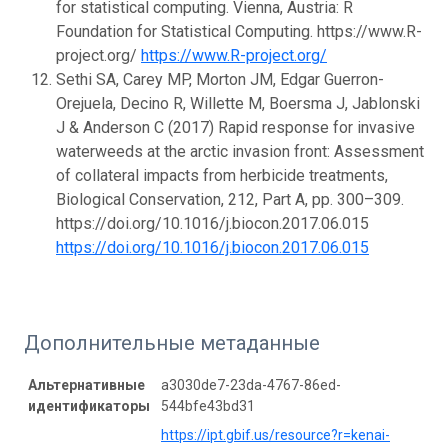
for statistical computing. Vienna, Austria: R
Foundation for Statistical Computing. https://www.R-
project.org/
https://www.R-project.org/
Sethi SA, Carey MP, Morton JM, Edgar Guerron-
Orejuela, Decino R, Willette M, Boersma J, Jablonski
J & Anderson C (2017) Rapid response for invasive
waterweeds at the arctic invasion front: Assessment
of collateral impacts from herbicide treatments,
Biological Conservation, 212, Part A, pp. 300–309.
https://doi.org/10.1016/j.biocon.2017.06.015
https://doi.org/10.1016/j.biocon.2017.06.015
Дополнительные метаданные
Альтернативные
a3030de7-23da-4767-86ed-
идентификаторы
544bfe43bd31
https://ipt.gbif.us/resource?r=kenai-