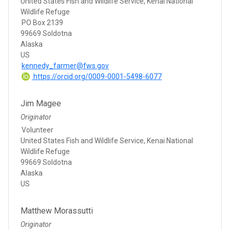
United States Fish and Wildlife Service, Kenai National
Wildlife Refuge
PO Box 2139
99669 Soldotna
Alaska
US
kennedy_farmer@fws.gov
https://orcid.org/0009-0001-5498-6077
Jim Magee
Originator
Volunteer
United States Fish and Wildlife Service, Kenai National
Wildlife Refuge
99669 Soldotna
Alaska
US
Matthew Morassutti
Originator