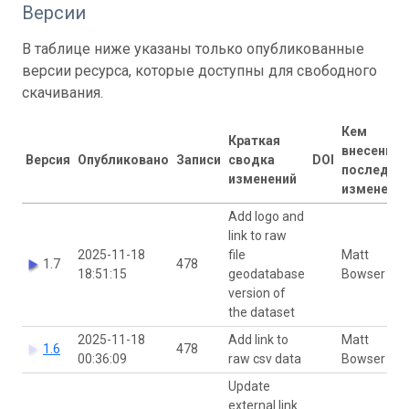
Версии
В таблице ниже указаны только опубликованные
версии ресурса, которые доступны для свободного
скачивания.
Кем
Краткая
внесены
Версия
Опубликовано
Записи
сводка
DOI
последни
изменений
изменени
Add logo and
link to raw
2025-11-18
file
Matt
1.7
478
18:51:15
geodatabase
Bowser
version of
the dataset
2025-11-18
Add link to
Matt
1.6
478
00:36:09
raw csv data
Bowser
Update
external link