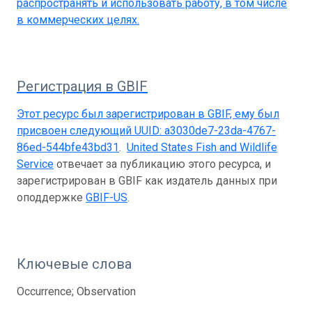
распространять и использовать работу, в том числе
в коммерческих целях.
Регистрация в GBIF
Этот ресурс был зарегистрирован в GBIF, ему был
присвоен следующий UUID:
a3030de7-23da-4767-
86ed-544bfe43bd31
.
United States Fish and Wildlife
Service
отвечает за публикацию этого ресурса, и
зарегистрирован в GBIF как издатель данных при
оподдержке
GBIF-US
.
Ключевые слова
Occurrence; Observation