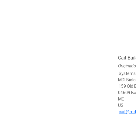
Cait Bai
Originad
Systems
MDI Biolo
159 Old 
04609 Ba
ME
US
cait@mdi