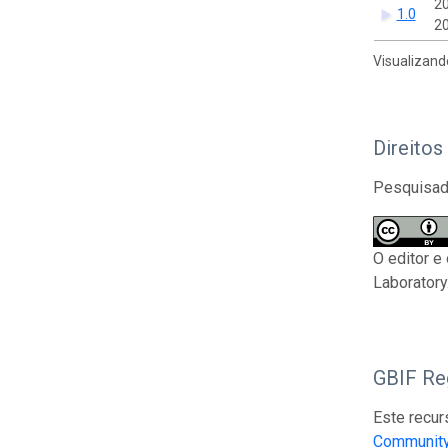
2
1.0
20
Visualizand
Direitos
Pesquisado
O editor e
Laboratory
GBIF Reg
Este recur
Community 