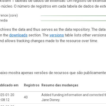
istem 1 tabelas de dados de extensão. Um registro de extensã
o núcleo. O número de registros em cada tabela de dados de exte
rence (core)
media
rchives the data and thus serves as the data repository. The data
in the
downloads
section. The
versions
table lists other version
and allows tracking changes made to the resource over time.
baixo mostra apenas versões de recursos que são publicamente
ublicado em
Registros
Resumo das mudanças
025-01-20
Added funding information and corrected t
40
:08:12
Jane Disney.