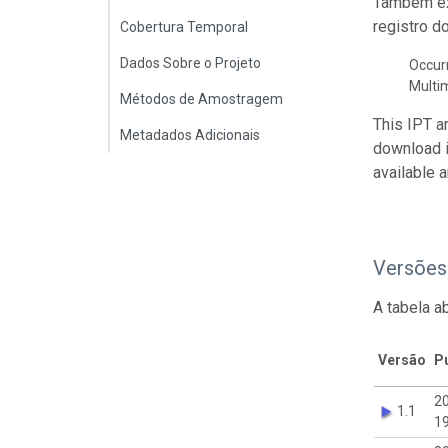
Também ex
registro d
Cobertura Temporal
Dados Sobre o Projeto
Occur
Multi
Métodos de Amostragem
This IPT a
Metadados Adicionais
download 
available 
Versões
A tabela a
Versão
P
2
1.1
19