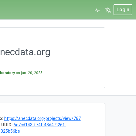
Login
Anecdata.org
aboratory
on
jan. 20, 2025
o:
https://anecdata.org/projects/view/767
 UUID:
5c7cd143-f74f-48d4-926f-
6325b56be