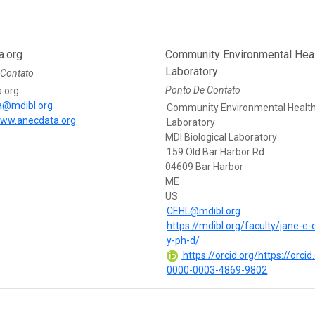
a.org
Community Environmental Hea
Laboratory
 Contato
Ponto De Contato
.org
a@mdibl.org
Community Environmental Healt
www.anecdata.org
Laboratory
MDI Biological Laboratory
159 Old Bar Harbor Rd.
04609 Bar Harbor
ME
US
CEHL@mdibl.org
https://mdibl.org/faculty/jane-e-
y-ph-d/
https://orcid.org/https://orcid
0000-0003-4869-9802