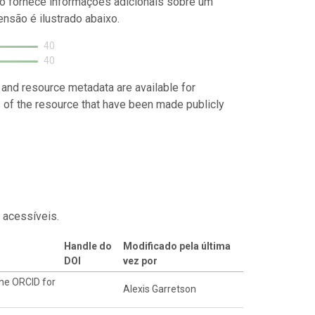
o fornece informações adicionais sobre um
nsão é ilustrado abaixo.
40
40
 and resource metadata are available for
s of the resource that have been made publicly
 acessíveis.
Handle do
Modificado pela última
DOI
vez por
he ORCID for
Alexis Garretson