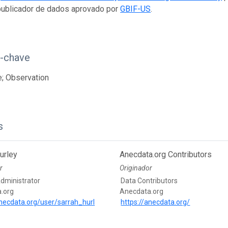
ublicador de dados aprovado por
GBIF-US
.
s-chave
; Observation
s
urley
Anecdata.org Contributors
r
Originador
Administrator
Data Contributors
.org
Anecdata.org
anecdata.org/user/sarrah_hurl
https://anecdata.org/