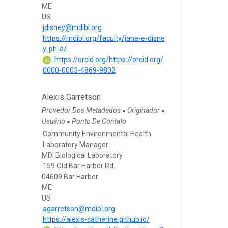
ME
US
jdisney@mdibl.org
https://mdibl.org/faculty/jane-e-disne
y-ph-d/
https://orcid.org/https://orcid.org/
0000-0003-4869-9802
Alexis Garretson
Provedor Dos Metadados
Originador
●
●
Usuário
Ponto De Contato
●
Community Environmental Health
Laboratory Manager
MDI Biological Laboratory
159 Old Bar Harbor Rd.
04609 Bar Harbor
ME
US
agarretson@mdibl.org
https://alexis-catherine.github.io/