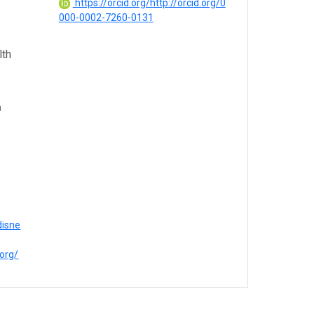
https://orcid.org/http://orcid.org/0
000-0002-7260-0131
lth
h
disne
.org/