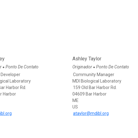
ley
Ashley Taylor
or
Ponto De Contato
Originador
Ponto De Contato
●
●
 Developer
Community Manager
gical Laboratory
MDI Biological Laboratory
Bar Harbor Rd.
159 Old Bar Harbor Rd.
r Harbor
04609 Bar Harbor
ME
US
bl.org
ataylor@mdibl.org