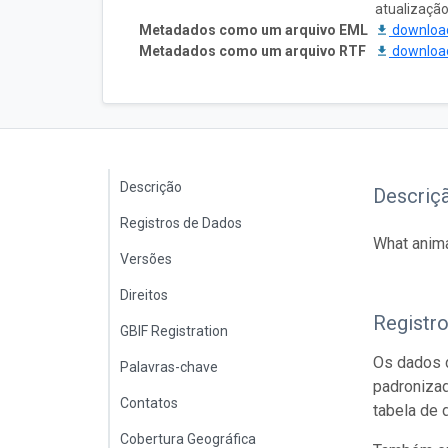
atualização
Metadados como um arquivo EML
downlo
Metadados como um arquivo RTF
downlo
Descrição
Descriç
Registros de Dados
What anima
Versões
Direitos
Registr
GBIF Registration
Os dados d
Palavras-chave
padroniza
Contatos
tabela de 
Cobertura Geográfica