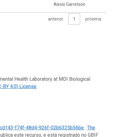
Alexis Garretson
anterior
1
próxima
mental Health Laboratory at MDI Biological
C-BY 4.0) License
.
cd143-f74f-48d4-926f-02b6325b56be
.
The
ublica este recurso, e está registrado no GBIF