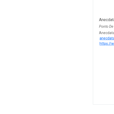
Anecdat
Ponto De
Anecdata
anecdat
https://