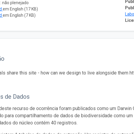
Publ
: não plenejado
Publ
ad
em English (17 KB)
Labo
ad
em English (7 KB)
Lice
ão
ls share this site - how can we design to live alongside them h
os de Dados
este recurso de ocorrência foram publicados como um Darwin C
do para compartilhamento de dados de biodiversidade como um 
dados do núcleo contém 40 registros.