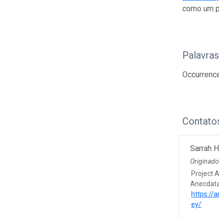
como um p
Palavra
Occurrence
Contato
Sarrah H
Originado
Project 
Anecdata
https://
ey/