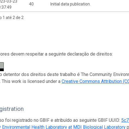
023-03-23
40
Initial data publication.
:37:49
o 1 até 2 de 2
res devem respeitar a seguinte declaração de direitos:
 o detentor dos direitos deste trabalho é The Community Environ
. This work is licensed under a
Creative Commons Attribution (C
istration
so foi registrado no GBIF e atribuído ao seguinte GBIF UUID:
5c7
Environmental Health Laboratory at MDI Biological Laboratory
p