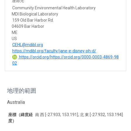
連絡先
Community Environmental Health Laboratory
MDI Biological Laboratory
159 Old Bar Harbor Rd.
04609 Bar Harbor
ME
US
CEHL@mdibl.org
https://mdibl.org/faculty/jane-e-disney-ph-d/
https://orcid.org/https://orcid.org/0000-0003-4869-98
02
地理的範囲
Australia
座標（緯度経
南 西 [-27.933, 153.191], 北 東 [-27.932, 153.194]
度）