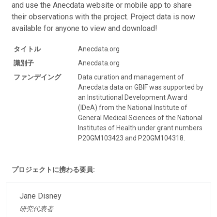
and use the Anecdata website or mobile app to share
their observations with the project. Project data is now
available for anyone to view and download!
タイトル
Anecdata.org
識別子
Anecdata.org
ファンデイング
Data curation and management of
Anecdata data on GBIF was supported by
an Institutional Development Award
(IDeA) from the National Institute of
General Medical Sciences of the National
Institutes of Health under grant numbers
P20GM103423 and P20GM104318.
プロジェクトに携わる要員:
Jane Disney
研究代表者