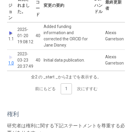
コ
最終更新
ジ
れまし
変更の要約
ハン
ー
者
ョ
た。
ドル
ド
ン
Added funding
2025-
information and
Alexis
01-20
40
1.1
corrected the ORCID for
Garretson
19:08:12
Jane Disney.
2023-
Alexis
03-23
40
Initial data publication.
1.0
Garretson
20:37:49
全2 の _start _から2までを表示する。
前にもどる
1
次にすすむ
権利
研究者は権利に関する下記ステートメントを尊重する必