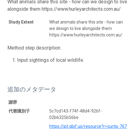
What animals share this site - how can we design to live
alongside them https://www.hurleyarchitects.com.au/
Study Extent
What animals share this site - how can
we design to live alongside them
https://www.hurleyarchitects.com.au/
Method step description:
Input sightings of local wildlife.
追加のメタデータ
謝辞
代替識別子
5c7cd143-f74f-48d4-926f-
02b6325b56be
https://ipt.gbif.us/resource?r=curtis-767