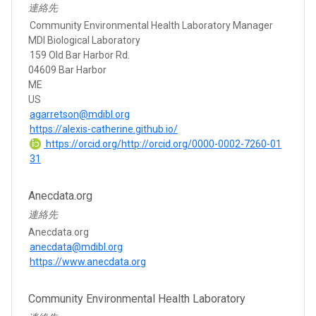
連絡先
Community Environmental Health Laboratory Manager
MDI Biological Laboratory
159 Old Bar Harbor Rd.
04609 Bar Harbor
ME
US
agarretson@mdibl.org
https://alexis-catherine.github.io/
https://orcid.org/http://orcid.org/0000-0002-7260-01
31
Anecdata.org
連絡先
Anecdata.org
anecdata@mdibl.org
https://www.anecdata.org
Community Environmental Health Laboratory