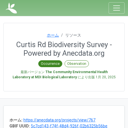
ホーム
リソース
Curtis Rd Biodiversity Survey -
Powered by Anecdata.org
Occurrence
Observation
最新バージョン
The Community Environmental Health
Laboratory at MDI Biological Laboratory
により出版
1月 20, 2025
ホーム:
https://anecdata.org/projects/view/767
GBIF UUID:
5c7cd143-f74f-48d4-926f-02b6325b56be