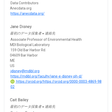
Data Contributors
Anecdata.org
https://anecdata.org/
Jane Disney
最初のデータ採集者
連絡先
●
Associate Professor of Environmental Health
MDI Biological Laboratory
159 Old Bar Harbor Rd.
04609 Bar Harbor
ME
US
jdisney@mdibl.org
https://mdibl.org/faculty/jane-e-disney-ph-d/
https://orcid.org/https://orcid.org/0000-0003-4869-98
02
Cait Bailey
最初のデータ採集者
連絡先
●