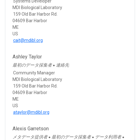
Systems Developer
MDI Biological Laboratory
159 Old Bar Harbor Rd.
04609 Bar Harbor
ME
US
cait@mdibl.org
Ashley Taylor
最初のデータ採集者
連絡先
●
Community Manager
MDI Biological Laboratory
159 Old Bar Harbor Rd.
04609 Bar Harbor
ME
US
ataylor@mdibl.org
Alexis Garretson
メタデータ提供者
最初のデータ採集者
データ利用者
●
●
●