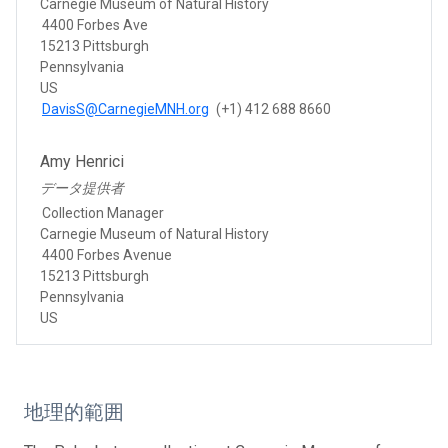
Carnegie Museum of Natural History
4400 Forbes Ave
15213 Pittsburgh
Pennsylvania
US
DavisS@CarnegieMNH.org
(+1) 412 688 8660
Amy Henrici
データ提供者
Collection Manager
Carnegie Museum of Natural History
4400 Forbes Avenue
15213 Pittsburgh
Pennsylvania
US
地理的範囲