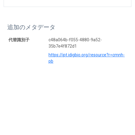
追加のメタデータ
代替識別子
c48a064b-f055-4880-9a52-
35b7e4f872d1
https://ipt.idigbio.org/resource?r=cmnh-
pb