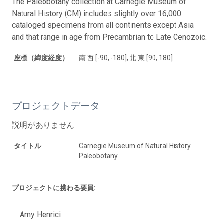
The Paleobotany collection at Carnegie Museum of
Natural History (CM) includes slightly over 16,000
cataloged specimens from all continents except Asia
and that range in age from Precambrian to Late Cenozoic.
座標（緯度経度）
南 西 [-90, -180], 北 東 [90, 180]
プロジェクトデータ
説明がありません
タイトル
Carnegie Museum of Natural History
Paleobotany
プロジェクトに携わる要員:
Amy Henrici