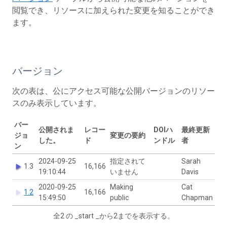
閲覧でき、リソースに加えられた変更を知ることができ
ます。
バージョン
次の表は、公にアクセス可能な公開バージョンのリソー
スのみ表示しています。
バー
公開されま
レコー
DOIハ
最終更新
ジョ
変更の要約
した。
ド
ンドル
者
ン
2024-09-25
指定されて
Sarah
1.3
16,166
19:10:44
いません
Davis
2020-09-25
Making
Cat
1.2
16,166
15:49:50
public
Chapman
全2 の _start _から2までを表示する。