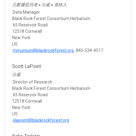
元數據提供者
出處
連絡人
●
●
Data Manager
Black Rock Forest Consortium Herbarium
65 Reservoir Road
12518 Cornwall
New York
US
mmunson@blackrockforest.org
845-534-4517
Scott LaPoint
出處
Director of Research
Black Rock Forest Consortium Herbarium
65 Reservoir Road
12518 Cornwall
New York
US
slapoint@blackrockforest.org