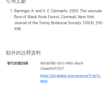
引用文獻
Barringer, K. and S. E. Clemants. 2003. The vascular
flora of Black Rock Forest, Cornwall, New York.
Journal of the Torrey Botanical Society 130(4): 292-
308
額外的詮釋資料
替代的識別碼
4bfd658b-5d1c-496c-8ac9-
c2aaa9c01557
https://ipt.idigbio.org/resource?r=brfc-
herb