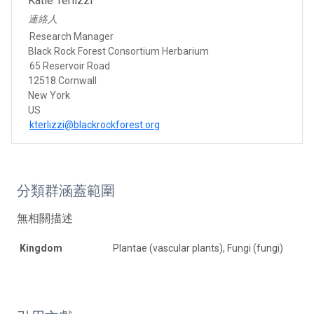
Katie Terlizzi
連絡人
Research Manager
Black Rock Forest Consortium Herbarium
65 Reservoir Road
12518 Cornwall
New York
US
kterlizzi@blackrockforest.org
分類群涵蓋範圍
無相關描述
Kingdom
Plantae (vascular plants), Fungi (fungi)