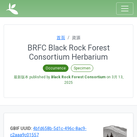
首頁
資源
BRFC Black Rock Forest
Consortium Herbarium
Occurrence
Specimen
最新版本 published by
Black Rock Forest Consortium
on
3月 13,
2025
GBIF UUID:
4bfd658b-5d1c-496c-8ac9-
c2aaa9c01557