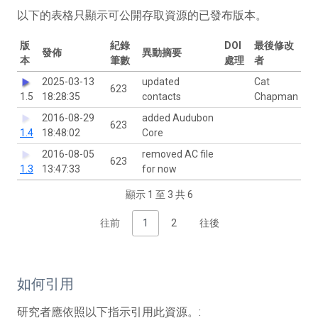
以下的表格只顯示可公開存取資源的已發布版本。
版
紀錄
DOI
最後修改
發佈
異動摘要
本
筆數
處理
者
2025-03-13
updated
Cat
623
1.5
18:28:35
contacts
Chapman
2016-08-29
added Audubon
623
1.4
18:48:02
Core
2016-08-05
removed AC file
623
1.3
13:47:33
for now
顯示 1 至 3 共 6
往前
1
2
往後
如何引用
研究者應依照以下指示引用此資源。: