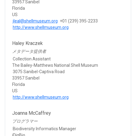
33957 Sanibel
Florida
US
jleal@shellmuseum.org
+01 (239) 395-2233
http://www.shellmuseum.org
Haley Kraczek
メタデータ提供者
Collection Assistant
The Bailey-Matthews National Shell Museum
3075 Sanibel-Captiva Road
33957 Sanibel
Florida
US
http://www.shellmuseum.org
Joanna McCaffrey
プログラマー
Biodiversity Informatics Manager
iDigBio