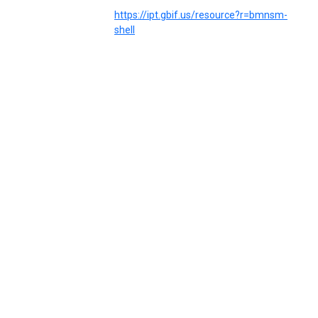
https://ipt.gbif.us/resource?r=bmnsm-
shell