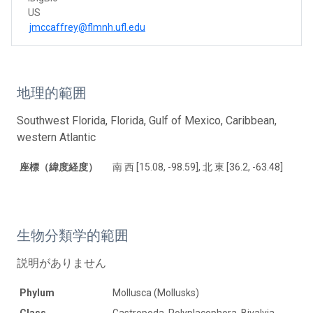
US
jmccaffrey@flmnh.ufl.edu
地理的範囲
Southwest Florida, Florida, Gulf of Mexico, Caribbean,
western Atlantic
座標（緯度経度）
南 西 [15.08, -98.59], 北 東 [36.2, -63.48]
生物分類学的範囲
説明がありません
Phylum
Mollusca (Mollusks)
Class
Gastropoda, Polyplacophora, Bivalvia,