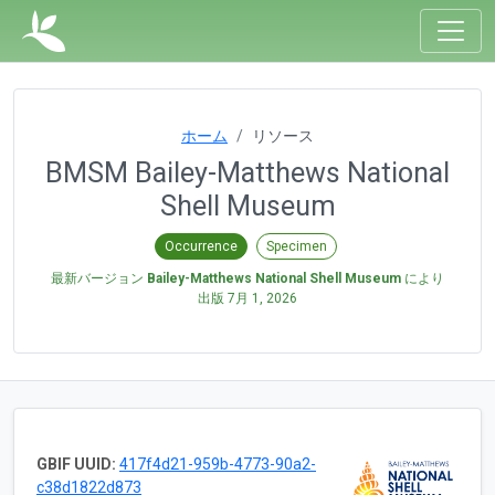
ホーム
リソース
BMSM Bailey-Matthews National
Shell Museum
Occurrence
Specimen
最新バージョン
Bailey-Matthews National Shell Museum
により
出版
7月 1, 2026
GBIF UUID:
417f4d21-959b-4773-90a2-
c38d1822d873