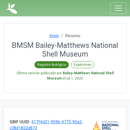
Inicio
Recurso
BMSM Bailey-Matthews National
Shell Museum
Registro biológico
Espécimen
Última versión publicado por
Bailey-Matthews National Shell
Museum
el
jul 1, 2026
GBIF UUID:
417f4d21-959b-4773-90a2-
c38d1822d873