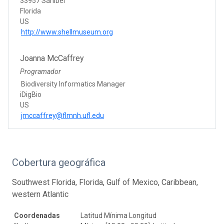
33957 Sanibel
Florida
US
http://www.shellmuseum.org
Joanna McCaffrey
Programador
Biodiversity Informatics Manager
iDigBio
US
jmccaffrey@flmnh.ufl.edu
Cobertura geográfica
Southwest Florida, Florida, Gulf of Mexico, Caribbean,
western Atlantic
Coordenadas
Latitud Mínima Longitud