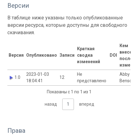
Версии
В таблице ниже указаны только опубликованные
версии ресурса, которые доступны для свободного
скачивания.
Кем
Краткая
внесены
Версия
Опубликовано
Записи
сводка
DOI
последн
изменений
изменен
2023-01-03
Не
Abby
1.0
12
18:04:41
представлено
Benson
Показаны с 1 по 1 из 1
назад
1
вперед
Права