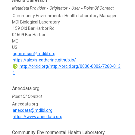
Alexis Garretson
Metadata Provider
Originator
User
Point Of Contact
●
●
●
Community Environmental Health Laboratory Manager
MDI Biological Laboratory
159 Old Bar Harbor Rd.
04609 Bar Harbor
ME
US
agarretson@mdibl.org
https://alexis-catherine.github.io/
http://orcid.org/http://orcid.org/0000-0002-7260-013
1
Anecdata.org
Point Of Contact
Anecdata.org
anecdata@mdibl.org
https://www.anecdata.org
Community Environmental Health Laboratory