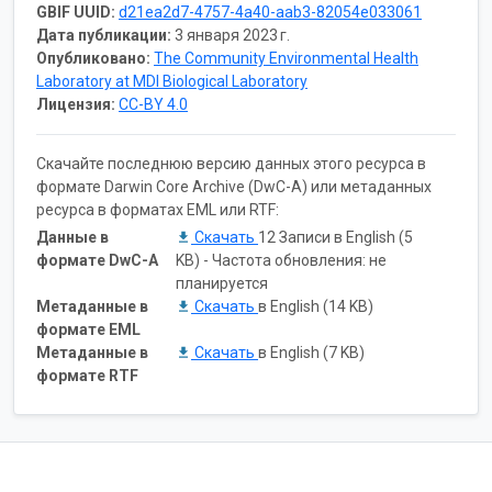
GBIF UUID:
d21ea2d7-4757-4a40-aab3-82054e033061
Дата публикации:
3 января 2023 г.
Опубликовано:
The Community Environmental Health
Laboratory at MDI Biological Laboratory
Лицензия:
CC-BY 4.0
Скачайте последнюю версию данных этого ресурса в
формате Darwin Core Archive (DwC-A) или метаданных
ресурса в форматах EML или RTF:
Данные в
Скачать
12 Записи в English (5
формате DwC-A
KB) - Частота обновления: не
планируется
Метаданные в
Скачать
в English (14 KB)
формате EML
Метаданные в
Скачать
в English (7 KB)
формате RTF