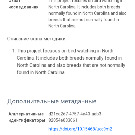
Охват
This project focuses on bird watching in
исследования
North Carolina. It includes both breeds
normally found in North Carolina and also
breeds that are not normally found in
North Carolina.
Описание этапа методики:
This project focuses on bird watching in North
Carolina. It includes both breeds normally found in
North Carolina and also breeds that are not normally
found in North Carolina.
Дополнительные метаданные
Альтернативные
d21ea2d7-4757-4a40-aab3-
идентификаторы
82054e033061
https://doi.org/10.15468/ucc9m2