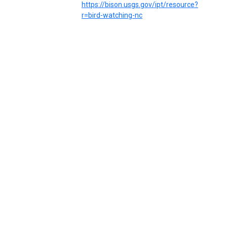
https://bison.usgs.gov/ipt/resource?
r=bird-watching-nc