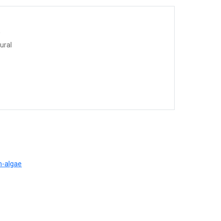
o
ural
m-algae