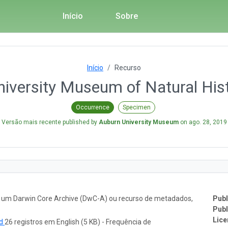
Início
Sobre
Início
Recurso
iversity Museum of Natural His
Occurrence
Specimen
Versão mais recente published by
Auburn University Museum
on
ago. 28, 2019
o um Darwin Core Archive (DwC-A) ou recurso de metadados,
Publ
Publ
Lice
ad
26 registros em English (5 KB) - Frequência de