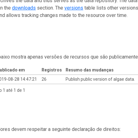
rchives the data and thus serves as the data repository. The data
in the
downloads
section. The
versions
table lists other version
and allows tracking changes made to the resource over time.
baixo mostra apenas versões de recursos que são publicamente
ublicado em
Registros
Resumo das mudanças
019-08-28 14:47:21
26
Publish public version of algae data.
o 1 até 1 de 1
res devem respeitar a seguinte declaração de direitos: