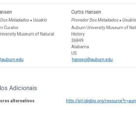
Hansen
Curtis Hansen
 Dos Metadados
Usuário
Provedor Dos Metadados
Usuári
●
●
m Curator
Auburn University Museum of Nat
niversity Museum of Natural
History
36849
Alabama
US
@auburn.edu
hansecj@auburn.edu
os Adicionais
dores alternativos
http://ipt.idigbio.org/resource?r=au