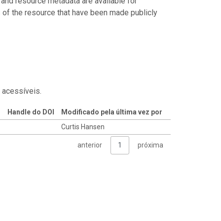
 and resource metadata are available for
s of the resource that have been made publicly
 acessíveis.
Handle do DOI
Modificado pela última vez por
Curtis Hansen
anterior
1
próxima