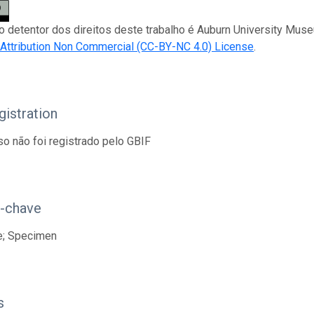
 o detentor dos direitos deste trabalho é Auburn University Mus
ttribution Non Commercial (CC-BY-NC 4.0) License
.
istration
so não foi registrado pelo GBIF
s-chave
e; Specimen
s