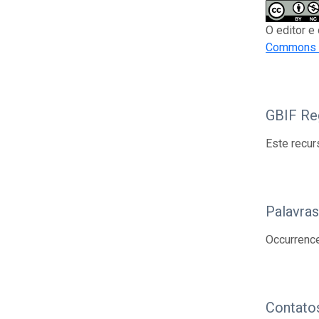
O editor e
Commons A
GBIF Reg
Este recur
Palavra
Occurrenc
Contato