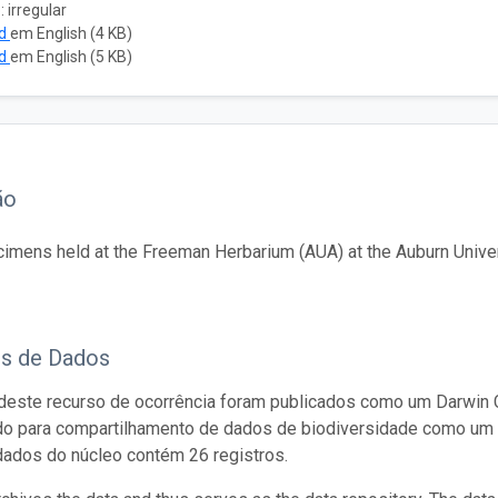
 irregular
ad
em English (4 KB)
ad
em English (5 KB)
ão
imens held at the Freeman Herbarium (AUA) at the Auburn Univer
os de Dados
este recurso de ocorrência foram publicados como um Darwin C
do para compartilhamento de dados de biodiversidade como um 
dados do núcleo contém 26 registros.