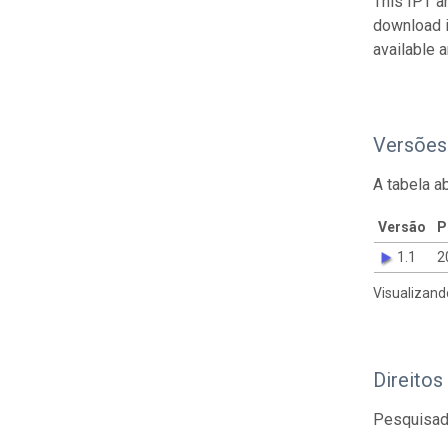
This IPT a
download 
available 
Versões
A tabela a
Versão
P
1.1
2
Visualizand
Direitos
Pesquisado