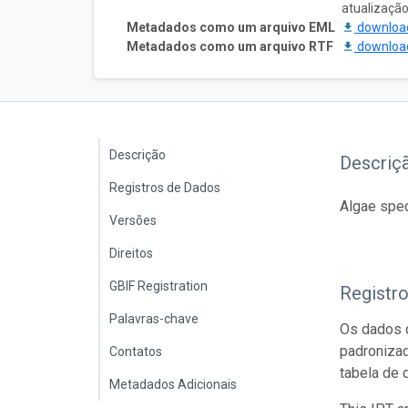
atualização:
Metadados como um arquivo EML
downlo
Metadados como um arquivo RTF
downlo
Descrição
Descriç
Registros de Dados
Algae spec
Versões
Direitos
GBIF Registration
Registr
Palavras-chave
Os dados d
padroniza
Contatos
tabela de 
Metadados Adicionais