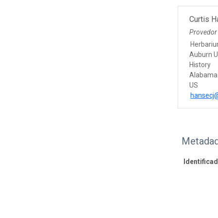
Curtis 
Provedor
Herbariu
Auburn U
History
Alabama
US
hansecj
Metadad
Identifica