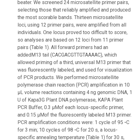
beater. We screened 24 microsatellite primer pairs,
selecting those that reliably amplified and produced
the most scorable bands. Thirteen microsatellite
loci, using 12 primer pairs, were amplified from all
individuals. One locus proved too difficult to score,
so analyses are based on 12 loci from 11 primer
pairs (Table 1). All forward primers had an
addedM13 tail (CACGACGTTGTAAAAC), which
allowed priming of a third, universal M13 primer that
was fluorescently labeled, and used for visualization
of PCR products. We performed microsatellite
polymerase chain reaction (PCR) amplification in 10
μL volume reactions containing 4 ng genomic DNA, 1
U of Kapa3G Plant DNA polymerase, KAPA Plant
PCR Buffer, 0.3 μMof each locus-specific primer,
and 0.15 μMof the fluorescently labeled M13 primer.
PCR amplification conditions were: 1 cycle of 95 ◦C
for 3 min; 10 cycles of 98 ◦C for 20 s, a locus-
specific annealing temperature (Table 1) for 30 s,