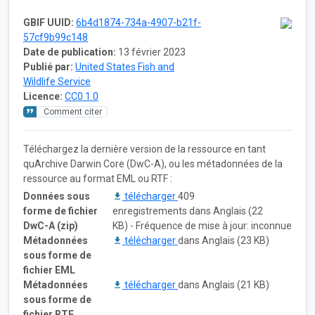
GBIF UUID:
6b4d1874-734a-4907-b21f-
57cf9b99c148
Date de publication:
13 février 2023
Publié par:
United States Fish and
Wildlife Service
Licence:
CC0 1.0
Comment citer
Téléchargez la dernière version de la ressource en tant
quArchive Darwin Core (DwC-A), ou les métadonnées de la
ressource au format EML ou RTF :
Données sous
télécharger
409
forme de fichier
enregistrements dans Anglais (22
DwC-A (zip)
KB) - Fréquence de mise à jour: inconnue
Métadonnées
télécharger
dans Anglais (23 KB)
sous forme de
fichier EML
Métadonnées
télécharger
dans Anglais (21 KB)
sous forme de
fichier RTF