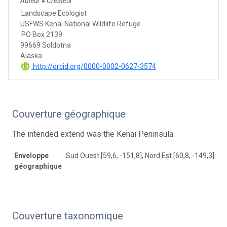
Auteur
Créateur
●
Landscape Ecologist
USFWS Kenai National Wildlife Refuge
PO Box 2139
99669 Soldotna
Alaska
http://orcid.org/0000-0002-0627-3574
Couverture géographique
The intended extend was the Kenai Peninsula.
Enveloppe
Sud Ouest [59,6, -151,8], Nord Est [60,8, -149,3]
géographique
Couverture taxonomique