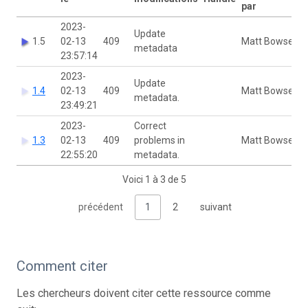
par
2023-
Update
1.5
02-13
409
Matt Bowser
metadata
23:57:14
2023-
Update
1.4
02-13
409
Matt Bowser
metadata.
23:49:21
2023-
Correct
1.3
02-13
409
problems in
Matt Bowser
22:55:20
metadata.
Voici 1 à 3 de 5
précédent
1
2
suivant
Comment citer
Les chercheurs doivent citer cette ressource comme