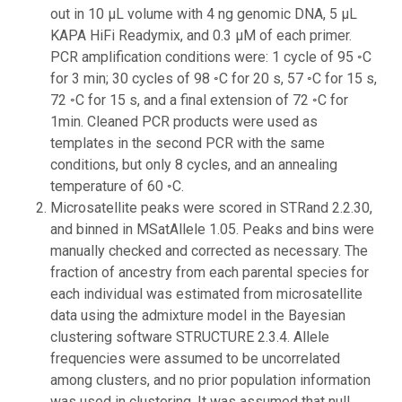
out in 10 μL volume with 4 ng genomic DNA, 5 μL
KAPA HiFi Readymix, and 0.3 μM of each primer.
PCR amplification conditions were: 1 cycle of 95 ◦C
for 3 min; 30 cycles of 98 ◦C for 20 s, 57 ◦C for 15 s,
72 ◦C for 15 s, and a final extension of 72 ◦C for
1min. Cleaned PCR products were used as
templates in the second PCR with the same
conditions, but only 8 cycles, and an annealing
temperature of 60 ◦C.
Microsatellite peaks were scored in STRand 2.2.30,
and binned in MSatAllele 1.05. Peaks and bins were
manually checked and corrected as necessary. The
fraction of ancestry from each parental species for
each individual was estimated from microsatellite
data using the admixture model in the Bayesian
clustering software STRUCTURE 2.3.4. Allele
frequencies were assumed to be uncorrelated
among clusters, and no prior population information
was used in clustering. It was assumed that null