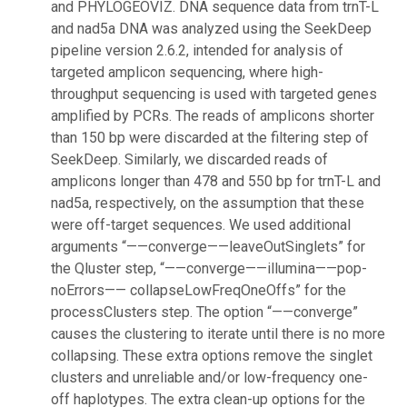
and PHYLOGEOVIZ. DNA sequence data from trnT-L
and nad5a DNA was analyzed using the SeekDeep
pipeline version 2.6.2, intended for analysis of
targeted amplicon sequencing, where high-
throughput sequencing is used with targeted genes
amplified by PCRs. The reads of amplicons shorter
than 150 bp were discarded at the filtering step of
SeekDeep. Similarly, we discarded reads of
amplicons longer than 478 and 550 bp for trnT-L and
nad5a, respectively, on the assumption that these
were off-target sequences. We used additional
arguments “——converge——leaveOutSinglets” for
the Qluster step, “——converge——illumina——pop-
noErrors—— collapseLowFreqOneOffs” for the
processClusters step. The option “——converge”
causes the clustering to iterate until there is no more
collapsing. These extra options remove the singlet
clusters and unreliable and/or low-frequency one-
off haplotypes. The extra clean-up options for the