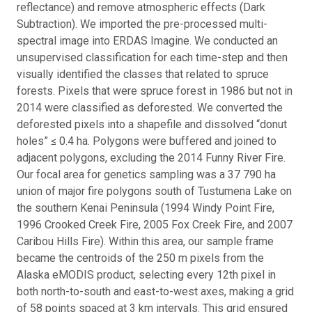
reflectance) and remove atmospheric effects (Dark
Subtraction). We imported the pre-processed multi-
spectral image into ERDAS Imagine. We conducted an
unsupervised classification for each time-step and then
visually identified the classes that related to spruce
forests. Pixels that were spruce forest in 1986 but not in
2014 were classified as deforested. We converted the
deforested pixels into a shapefile and dissolved “donut
holes” ≤ 0.4 ha. Polygons were buffered and joined to
adjacent polygons, excluding the 2014 Funny River Fire.
Our focal area for genetics sampling was a 37 790 ha
union of major fire polygons south of Tustumena Lake on
the southern Kenai Peninsula (1994 Windy Point Fire,
1996 Crooked Creek Fire, 2005 Fox Creek Fire, and 2007
Caribou Hills Fire). Within this area, our sample frame
became the centroids of the 250 m pixels from the
Alaska eMODIS product, selecting every 12th pixel in
both north-to-south and east-to-west axes, making a grid
of 58 points spaced at 3 km intervals. This grid ensured