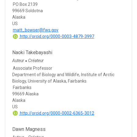
PO Box 2139
99669 Soldotna
Alaska
US
matt_bowser@fws.gov
http://orcid.org/0000-0003-4879-3997
Naoki Takebayashi
Auteur
Créateur
●
Associate Professor
Department of Biology and Wildlife, Institute of Arctic
Biology, University of Alaska, Fairbanks
Fairbanks
99669 Alaska
Alaska
US
http://orcid.org/0000-0002-6365-3012
Dawn Magness