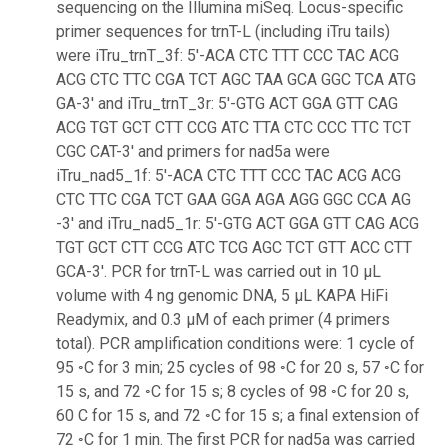
sequencing on the Illumina miSeq. Locus-specific
primer sequences for trnT-L (including iTru tails)
were iTru_trnT_3f: 5'-ACA CTC TTT CCC TAC ACG
ACG CTC TTC CGA TCT AGC TAA GCA GGC TCA ATG
GA-3' and iTru_trnT_3r: 5'-GTG ACT GGA GTT CAG
ACG TGT GCT CTT CCG ATC TTA CTC CCC TTC TCT
CGC CAT-3' and primers for nad5a were
iTru_nad5_1f: 5'-ACA CTC TTT CCC TAC ACG ACG
CTC TTC CGA TCT GAA GGA AGA AGG GGC CCA AG
-3' and iTru_nad5_1r: 5'-GTG ACT GGA GTT CAG ACG
TGT GCT CTT CCG ATC TCG AGC TCT GTT ACC CTT
GCA-3'. PCR for trnT-L was carried out in 10 μL
volume with 4 ng genomic DNA, 5 μL KAPA HiFi
Readymix, and 0.3 μM of each primer (4 primers
total). PCR amplification conditions were: 1 cycle of
95 ◦C for 3 min; 25 cycles of 98 ◦C for 20 s, 57 ◦C for
15 s, and 72 ◦C for 15 s; 8 cycles of 98 ◦C for 20 s,
60 C for 15 s, and 72 ◦C for 15 s; a final extension of
72 ◦C for 1 min. The first PCR for nad5a was carried