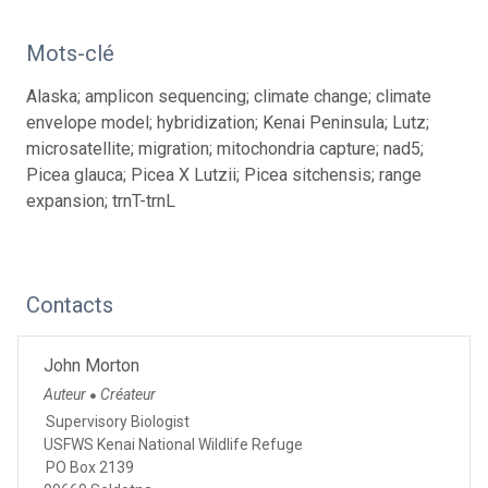
Mots-clé
Alaska; amplicon sequencing; climate change; climate
envelope model; hybridization; Kenai Peninsula; Lutz;
microsatellite; migration; mitochondria capture; nad5;
Picea glauca; Picea X Lutzii; Picea sitchensis; range
expansion; trnT-trnL
Contacts
John Morton
Auteur
Créateur
●
Supervisory Biologist
USFWS Kenai National Wildlife Refuge
PO Box 2139