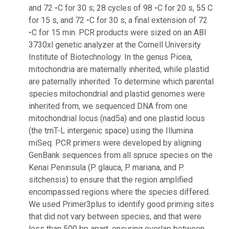
and 72 ◦C for 30 s; 28 cycles of 98 ◦C for 20 s, 55 C
for 15 s, and 72 ◦C for 30 s; a final extension of 72
◦C for 15 min. PCR products were sized on an ABI
3730xl genetic analyzer at the Cornell University
Institute of Biotechnology. In the genus Picea,
mitochondria are maternally inherited, while plastid
are paternally inherited. To determine which parental
species mitochondrial and plastid genomes were
inherited from, we sequenced DNA from one
mitochondrial locus (nad5a) and one plastid locus
(the trnT-L intergenic space) using the Illumina
miSeq. PCR primers were developed by aligning
GenBank sequences from all spruce species on the
Kenai Peninsula (P. glauca, P. mariana, and P.
sitchensis) to ensure that the region amplified
encompassed regions where the species differed.
We used Primer3plus to identify good priming sites
that did not vary between species, and that were
less than 500 bp apart, ensuring overlap between