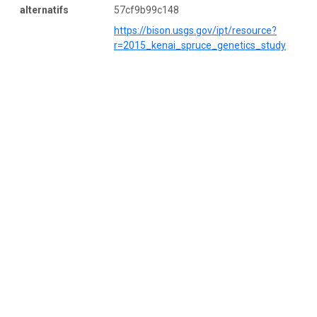
alternatifs
57cf9b99c148
https://bison.usgs.gov/ipt/resource?
r=2015_kenai_spruce_genetics_study